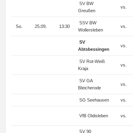
SV BW
vs.
Greußen
SSV BW
So.
25.09.
13:30
vs.
Wollersleben
SV
vs.
Abtsbessingen
SV Rot-Weiß
vs.
Kraja
SV GA
vs.
Bleicherode
SG Seehausen
vs.
VfB Oldisleben
vs.
SV 90