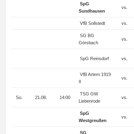
SpG
vs.
Sundhausen
VfB Sollstedt
vs.
SG BG
vs.
Görsbach
SpG Reinsdorf
vs.
VfB Artern 1919
vs.
II
TSG GW
So.
21.08.
14:00
vs.
Liebenrode
SpG
vs.
Westgreußen
SG