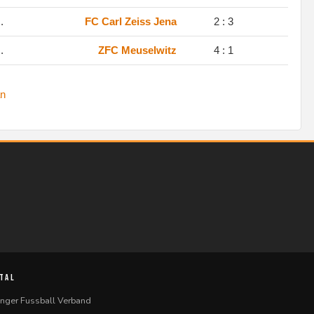
.
FC Carl Zeiss Jena
2 : 3
.
ZFC Meuselwitz
4 : 1
n
TAL
inger Fussball Verband