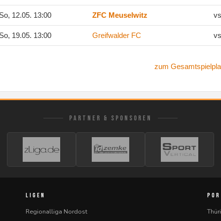
So, 12.05. 13:00
ZFC Meuselwitz
vs
So, 19.05. 13:00
Greifwalder FC
vs
zum Gesamtspielpla
PARTNER & SPONSOREN
LIGEN
POR
Regionalliga Nordost
Thür