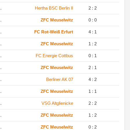
.
Hertha BSC Berlin II
2 : 2
.
ZFC Meuselwitz
0 : 0
.
FC Rot-Weiß Erfurt
4 : 1
.
ZFC Meuselwitz
1 : 2
.
FC Energie Cottbus
0 : 1
.
ZFC Meuselwitz
2 : 1
.
Berliner AK 07
4 : 2
.
ZFC Meuselwitz
1 : 1
.
VSG Altglienicke
2 : 2
.
ZFC Meuselwitz
1 : 2
.
ZFC Meuselwitz
0 : 2