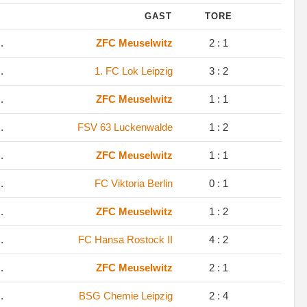
GAST
TORE
.
ZFC Meuselwitz
2 : 1
.
1. FC Lok Leipzig
3 : 2
.
ZFC Meuselwitz
1 : 1
.
FSV 63 Luckenwalde
1 : 2
.
ZFC Meuselwitz
1 : 1
.
FC Viktoria Berlin
0 : 1
.
ZFC Meuselwitz
1 : 2
.
FC Hansa Rostock II
4 : 2
.
ZFC Meuselwitz
2 : 1
.
BSG Chemie Leipzig
2 : 4