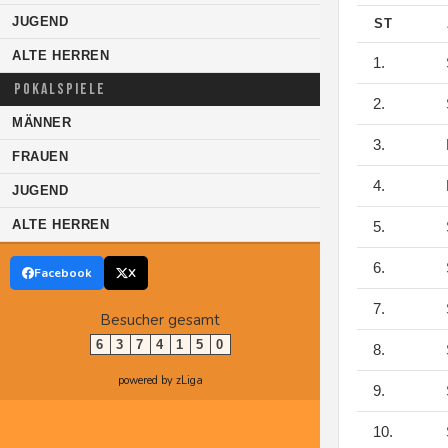
JUGEND
ST
ALTE HERREN
1.
POKALSPIELE
2.
MÄNNER
3.
FRAUEN
4.
JUGEND
ALTE HERREN
5.
6.
Facebook
X
7.
Besucher gesamt
6
3
7
4
1
5
0
8.
powered by zLiga
9.
10.