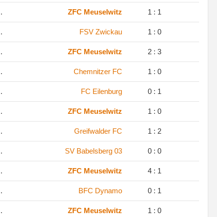
.
ZFC Meuselwitz
1 : 1
.
FSV Zwickau
1 : 0
.
ZFC Meuselwitz
2 : 3
.
Chemnitzer FC
1 : 0
.
FC Eilenburg
0 : 1
.
ZFC Meuselwitz
1 : 0
.
Greifwalder FC
1 : 2
.
SV Babelsberg 03
0 : 0
.
ZFC Meuselwitz
4 : 1
.
BFC Dynamo
0 : 1
.
ZFC Meuselwitz
1 : 0