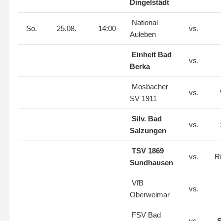
Dingelstädt
National
So.
25.08.
14:00
vs.
Auleben
Einheit Bad
vs.
Berka
Mosbacher
vs.
SV 1911
Silv. Bad
vs.
Salzungen
TSV 1869
vs.
Ri
Sundhausen
VfB
vs.
Oberweimar
FSV Bad
vs.
S