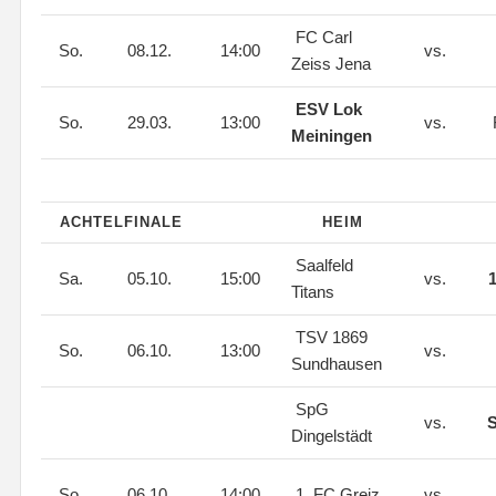
FC Carl
So.
08.12.
14:00
vs.
Zeiss Jena
ESV Lok
So.
29.03.
13:00
vs.
Meiningen
ACHTELFINALE
HEIM
Saalfeld
Sa.
05.10.
15:00
vs.
1
Titans
TSV 1869
So.
06.10.
13:00
vs.
Sundhausen
SpG
vs.
S
Dingelstädt
So.
06.10.
14:00
1. FC Greiz
vs.