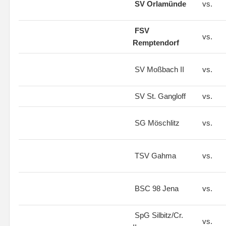
SV Orlamünde
vs.
FSV
vs.
Remptendorf
SV Moßbach II
vs.
SV St. Gangloff
vs.
SG Möschlitz
vs.
TSV Gahma
vs.
BSC 98 Jena
vs.
SpG Silbitz/Cr.
vs.