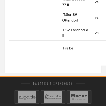
vs.
77 II
Täler SV
vs.
Ottendorf
FSV Langenorla
vs.
II
Freilos
PARTNER & SPONSOREN