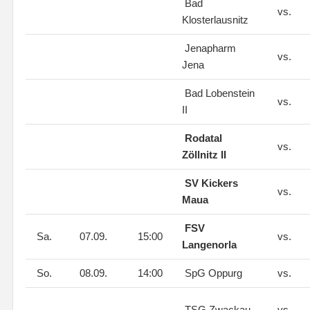
Bad
vs.
Klosterlausnitz
Jenapharm
vs.
Jena
Bad Lobenstein
vs.
II
Rodatal
vs.
Zöllnitz II
SV Kickers
vs.
Maua
FSV
Sa.
07.09.
15:00
vs.
Langenorla
So.
08.09.
14:00
SpG Oppurg
vs.
TSG Zwackau
vs.