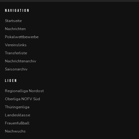
NAVIGATION
Startseite
Nachrichten
Pokalwettbewerbe
Vereinslinks
Transferliste
Nachrichtenarchiv
Saisonarchiv
LIGEN
Regionalliga Nordost
Oberliga NOFV Süd
Thüringenliga
Landesklasse
Frauenfußball
Nachwuchs