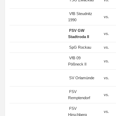
VfB Steudnitz
vs.
1990
FSV GW
vs.
Stadtroda II
SpG Rockau
vs.
VfB 09
vs.
Pößneck II
SV Orlamünde
vs.
FSV
vs.
Remptendorf
FSV
vs.
Hirschberg