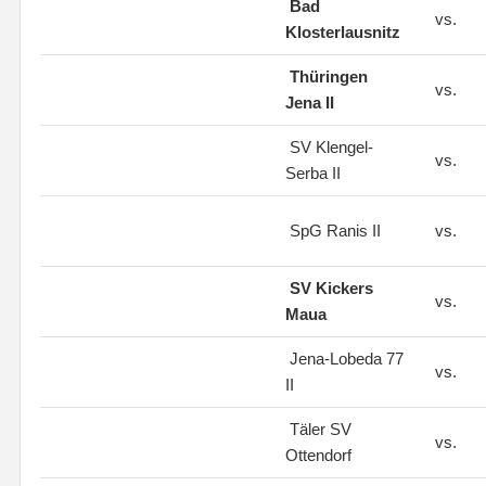
Bad
vs.
Klosterlausnitz
Thüringen
vs.
Jena II
SV Klengel-
vs.
Serba II
SpG Ranis II
vs.
SV Kickers
vs.
Maua
Jena-Lobeda 77
vs.
II
Täler SV
vs.
Ottendorf