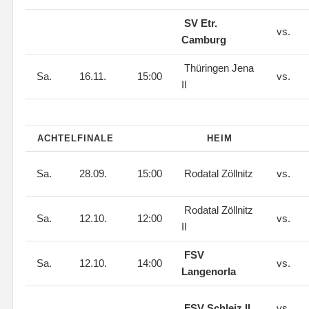
SV Etr.
vs.
Camburg
Thüringen Jena
Sa.
16.11.
15:00
vs.
II
ACHTELFINALE
HEIM
Sa.
28.09.
15:00
Rodatal Zöllnitz
vs.
Rodatal Zöllnitz
Sa.
12.10.
12:00
vs.
II
FSV
Sa.
12.10.
14:00
vs.
Langenorla
FSV Schleiz II
vs.