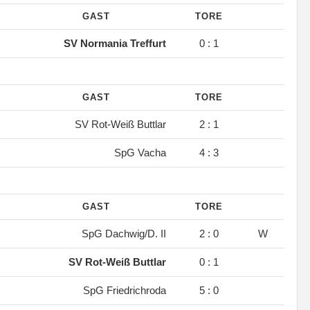
GAST
TORE
.
SV Normania Treffurt
0 : 1
GAST
TORE
.
SV Rot-Weiß Buttlar
2 : 1
.
SpG Vacha
4 : 3
GAST
TORE
.
SpG Dachwig/D. II
2 : 0
W
.
SV Rot-Weiß Buttlar
0 : 1
.
SpG Friedrichroda
5 : 0