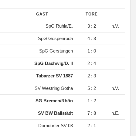
GAST
TORE
.
SpG Ruhla/E.
3 : 2
n.V.
.
SpG Gospenroda
4 : 3
.
SpG Gerstungen
1 : 0
.
SpG Dachwig/D. II
2 : 4
.
Tabarzer SV 1887
2 : 3
.
SV Westring Gotha
5 : 2
n.V.
.
SG Bremen/Rhön
1 : 2
.
SV BW Ballstädt
7 : 8
n.E.
.
Dorndorfer SV 03
2 : 1