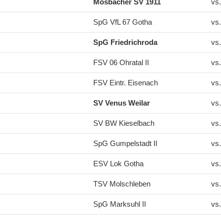
Mosbacher SV 1911
vs
SpG VfL 67 Gotha
vs
SpG Friedrichroda
vs
FSV 06 Ohratal II
vs
FSV Eintr. Eisenach
vs
SV Venus Weilar
vs
SV BW Kieselbach
vs
SpG Gumpelstadt II
vs
ESV Lok Gotha
vs
TSV Molschleben
vs
SpG Marksuhl II
vs