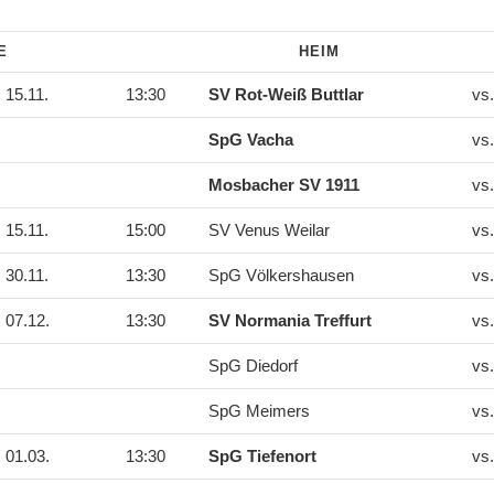
DE
HEIM
15.11.
13:30
SV Rot-Weiß Buttlar
vs
SpG Vacha
vs
Mosbacher SV 1911
vs
15.11.
15:00
SV Venus Weilar
vs
30.11.
13:30
SpG Völkershausen
vs
07.12.
13:30
SV Normania Treffurt
vs
SpG Diedorf
vs
SpG Meimers
vs
01.03.
13:30
SpG Tiefenort
vs