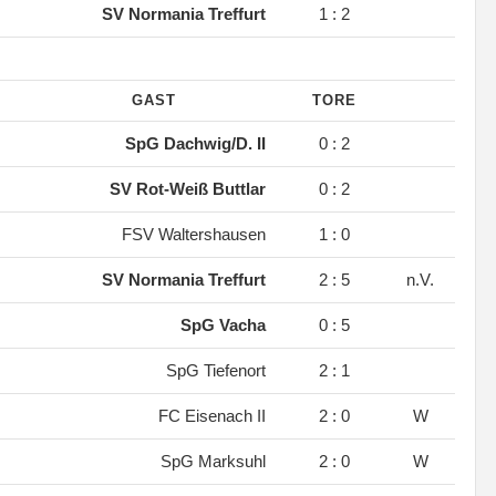
.
SV Normania Treffurt
1 : 2
GAST
TORE
.
SpG Dachwig/D. II
0 : 2
.
SV Rot-Weiß Buttlar
0 : 2
.
FSV Waltershausen
1 : 0
.
SV Normania Treffurt
2 : 5
n.V.
.
SpG Vacha
0 : 5
.
SpG Tiefenort
2 : 1
.
FC Eisenach II
2 : 0
W
.
SpG Marksuhl
2 : 0
W