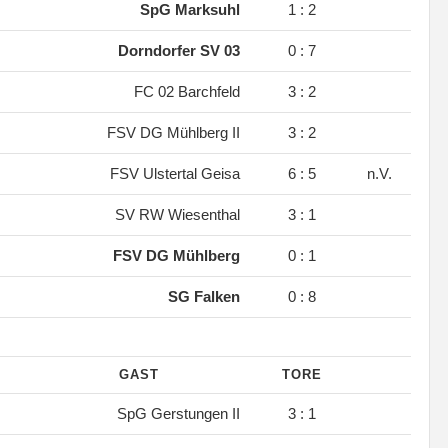
.
SpG Marksuhl
1 : 2
.
Dorndorfer SV 03
0 : 7
.
FC 02 Barchfeld
3 : 2
.
FSV DG Mühlberg II
3 : 2
.
FSV Ulstertal Geisa
6 : 5
n.V.
.
SV RW Wiesenthal
3 : 1
.
FSV DG Mühlberg
0 : 1
.
SG Falken
0 : 8
GAST
TORE
.
SpG Gerstungen II
3 : 1