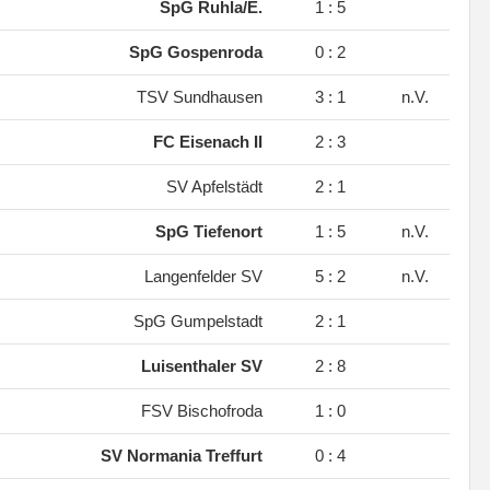
.
SpG Ruhla/E.
1 : 5
.
SpG Gospenroda
0 : 2
.
TSV Sundhausen
3 : 1
n.V.
.
FC Eisenach II
2 : 3
.
SV Apfelstädt
2 : 1
.
SpG Tiefenort
1 : 5
n.V.
.
Langenfelder SV
5 : 2
n.V.
.
SpG Gumpelstadt
2 : 1
.
Luisenthaler SV
2 : 8
.
FSV Bischofroda
1 : 0
.
SV Normania Treffurt
0 : 4