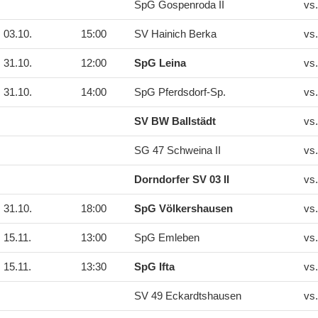
SpG Gospenroda II
vs
03.10.
15:00
SV Hainich Berka
vs
31.10.
12:00
SpG Leina
vs
31.10.
14:00
SpG Pferdsdorf-Sp.
vs
SV BW Ballstädt
vs
SG 47 Schweina II
vs
Dorndorfer SV 03 II
vs
31.10.
18:00
SpG Völkershausen
vs
15.11.
13:00
SpG Emleben
vs
15.11.
13:30
SpG Ifta
vs
SV 49 Eckardtshausen
vs