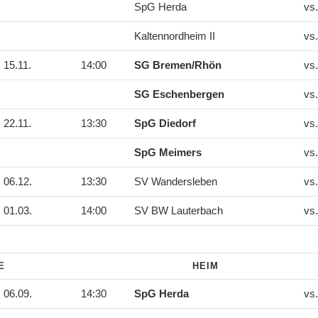
SpG Herda
vs
Kaltennordheim II
vs
15.11.
14:00
SG Bremen/Rhön
vs
SG Eschenbergen
vs
22.11.
13:30
SpG Diedorf
vs
SpG Meimers
vs
06.12.
13:30
SV Wandersleben
vs
01.03.
14:00
SV BW Lauterbach
vs
DE
HEIM
06.09.
14:30
SpG Herda
vs