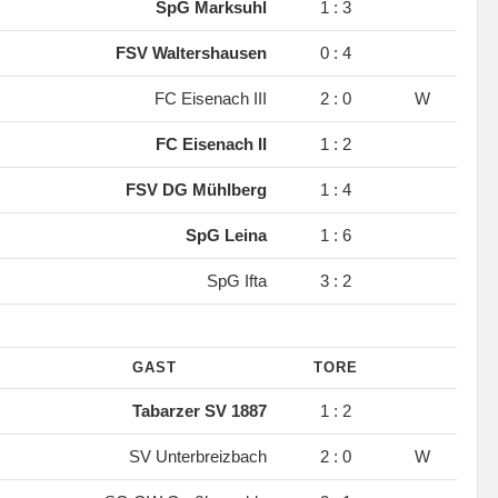
.
SpG Marksuhl
1 : 3
.
FSV Waltershausen
0 : 4
.
FC Eisenach III
2 : 0
W
.
FC Eisenach II
1 : 2
.
FSV DG Mühlberg
1 : 4
.
SpG Leina
1 : 6
.
SpG Ifta
3 : 2
GAST
TORE
.
Tabarzer SV 1887
1 : 2
.
SV Unterbreizbach
2 : 0
W