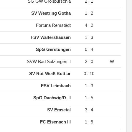
.
SG GW Großburschla
2 : 1
.
SV Westring Gotha
1 : 2
.
Fortuna Remstädt
4 : 2
.
FSV Waltershausen
1 : 3
.
SpG Gerstungen
0 : 4
.
SVW Bad Salzungen II
2 : 0
W
.
SV Rot-Weiß Buttlar
0 : 10
.
FSV Leimbach
1 : 3
.
SpG Dachwig/D. II
1 : 5
.
SV Emsetal
3 : 4
.
FC Eisenach III
1 : 5