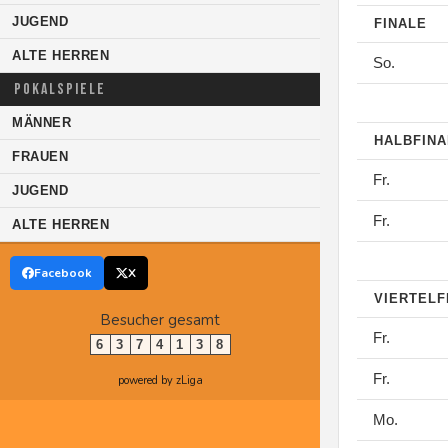
JUGEND
FINALE
ALTE HERREN
So.
POKALSPIELE
MÄNNER
HALBFIN
FRAUEN
Fr.
JUGEND
Fr.
ALTE HERREN
Facebook
X
VIERTELF
Besucher gesamt
Fr.
6
3
7
4
1
3
8
Fr.
powered by zLiga
Mo.