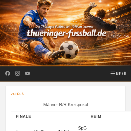
MENÜ
zurück
Männer R/R Kreispokal
FINALE
HEIM
SpG