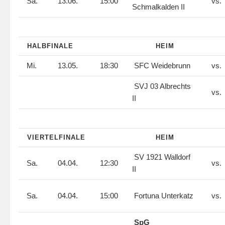
Sa.
13.06.
15:00
vs.
Schmalkalden II
HALBFINALE
HEIM
Mi.
13.05.
18:30
SFC Weidebrunn
vs.
SVJ 03 Albrechts
vs.
II
VIERTELFINALE
HEIM
SV 1921 Walldorf
Sa.
04.04.
12:30
vs.
II
Sa.
04.04.
15:00
Fortuna Unterkatz
vs.
SpG