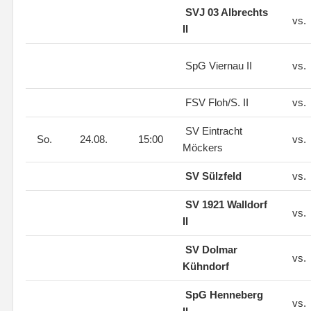
SVJ 03 Albrechts
vs.
II
SpG Viernau II
vs.
FSV Floh/S. II
vs.
SV Eintracht
So.
24.08.
15:00
vs.
Möckers
SV Sülzfeld
vs.
SV 1921 Walldorf
vs.
II
SV Dolmar
vs.
Kühndorf
SpG Henneberg
vs.