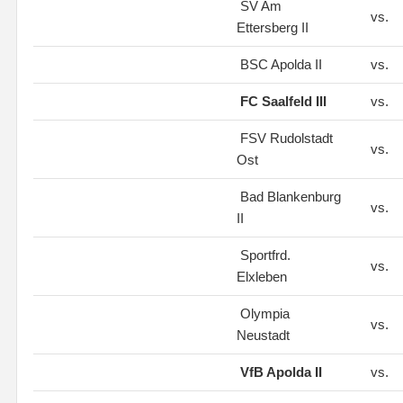
SV Am
vs.
Ettersberg II
BSC Apolda II
vs.
FC Saalfeld III
vs.
FSV Rudolstadt
vs.
Ost
Bad Blankenburg
vs.
II
Sportfrd.
vs.
Elxleben
Olympia
vs.
Neustadt
VfB Apolda II
vs.