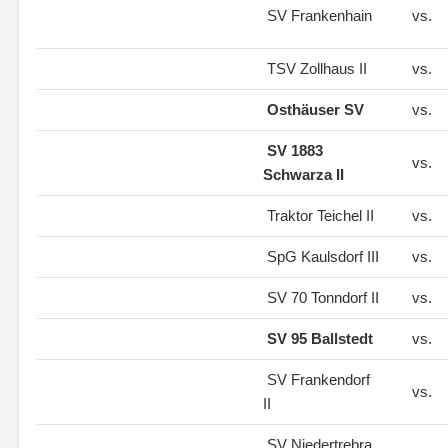
SV Frankenhain
vs.
TSV Zollhaus II
vs.
Osthäuser SV
vs.
SV 1883
vs.
Schwarza II
Traktor Teichel II
vs.
SpG Kaulsdorf III
vs.
SV 70 Tonndorf II
vs.
SV 95 Ballstedt
vs.
SV Frankendorf
vs.
II
SV Niedertrebra