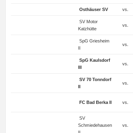
Osthäuser SV
vs.
SV Motor
vs.
Katzhütte
SpG Griesheim
vs.
II
SpG Kaulsdorf
vs.
III
SV 70 Tonndorf
vs.
II
FC Bad Berka II
vs.
SV
Schmiedehausen
vs.
II