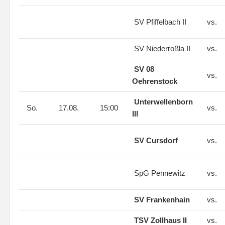
SV Pfiffelbach II
vs.
SV Niederroßla II
vs.
SV 08
vs.
Oehrenstock
Unterwellenborn
So.
17.08.
15:00
vs.
III
SV Cursdorf
vs.
SpG Pennewitz
vs.
SV Frankenhain
vs.
TSV Zollhaus II
vs.