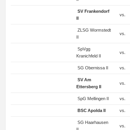
SV Frankendorf
vs.
II
ZLSG Wormstedt
vs.
II
SpVgg
vs.
Kranichfeld II
SG Obernissa II
vs.
SV Am
vs.
Ettersberg II
SpG Mellingen II
vs.
BSC Apolda II
vs.
SG Haarhausen
vs.
II