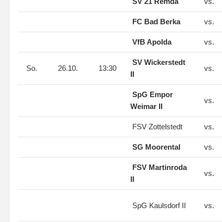
SV 21 Remda
vs.
FC Bad Berka
vs.
VfB Apolda
vs.
SV Wickerstedt
So.
26.10.
13:30
vs.
II
SpG Empor
vs.
Weimar II
FSV Zottelstedt
vs.
SG Moorental
vs.
FSV Martinroda
vs.
II
SpG Kaulsdorf II
vs.