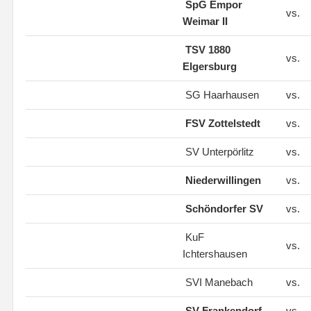
SpG Empor
vs.
Weimar II
TSV 1880
vs.
Elgersburg
SG Haarhausen
vs.
FSV Zottelstedt
vs.
SV Unterpörlitz
vs.
Niederwillingen
vs.
Schöndorfer SV
vs.
KuF
vs.
Ichtershausen
SVI Manebach
vs.
SV Frankendorf
vs.