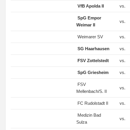
VfB Apolda II
vs.
SpG Empor
vs.
Weimar II
Weimarer SV
vs.
SG Haarhausen
vs.
FSV Zottelstedt
vs.
SpG Griesheim
vs.
FSV
vs.
Mellenbach/S. II
FC Rudolstadt II
vs.
Medizin Bad
vs.
Sulza