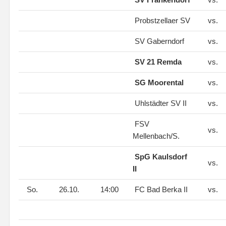
Probstzellaer SV
vs.
SV Gaberndorf
vs.
SV 21 Remda
vs.
SG Moorental
vs.
Uhlstädter SV II
vs.
FSV
vs.
Mellenbach/S.
SpG Kaulsdorf
vs.
II
So.
26.10.
14:00
FC Bad Berka II
vs.