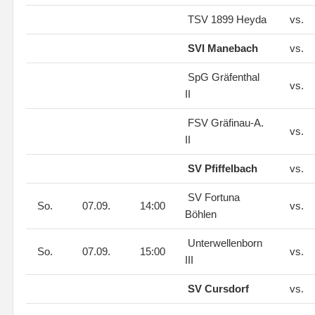
TSV 1899 Heyda
vs.
SVI Manebach
vs.
SpG Gräfenthal
vs.
II
FSV Gräfinau-A.
vs.
II
SV Pfiffelbach
vs.
SV Fortuna
So.
07.09.
14:00
vs.
Böhlen
Unterwellenborn
So.
07.09.
15:00
vs.
III
SV Cursdorf
vs.