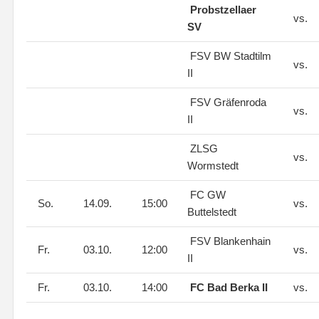
Probstzellaer
vs.
SV
FSV BW Stadtilm
vs.
II
FSV Gräfenroda
vs.
II
ZLSG
vs.
Wormstedt
FC GW
So.
14.09.
15:00
vs.
Buttelstedt
FSV Blankenhain
Fr.
03.10.
12:00
vs.
II
Fr.
03.10.
14:00
FC Bad Berka II
vs.