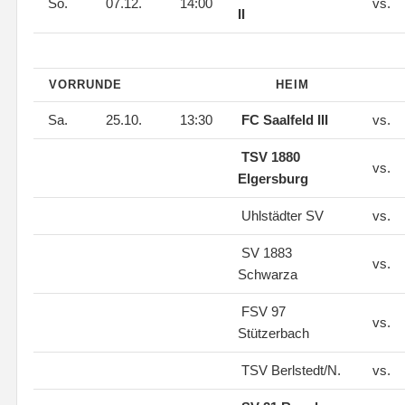
So.
07.12.
14:00
vs.
II
VORRUNDE
HEIM
Sa.
25.10.
13:30
FC Saalfeld III
vs.
TSV 1880
vs.
Elgersburg
Uhlstädter SV
vs.
SV 1883
vs.
Schwarza
FSV 97
vs.
Stützerbach
TSV Berlstedt/N.
vs.