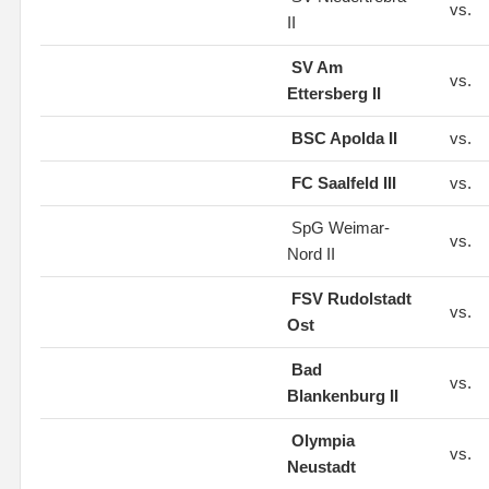
vs.
II
SV Am
vs.
Ettersberg II
BSC Apolda II
vs.
FC Saalfeld III
vs.
SpG Weimar-
vs.
Nord II
FSV Rudolstadt
vs.
Ost
Bad
vs.
Blankenburg II
Olympia
vs.
Neustadt