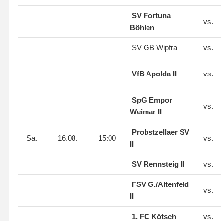
SV Fortuna
vs.
Böhlen
SV GB Wipfra
vs.
VfB Apolda II
vs.
SpG Empor
vs.
Weimar II
Probstzellaer SV
Sa.
16.08.
15:00
vs.
II
SV Rennsteig II
vs.
FSV G./Altenfeld
vs.
II
1. FC Kötsch
vs.