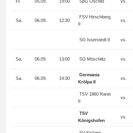
Fr.
05.09.
19:00
SpG Oschitz
vs.
FSV Hirschberg
Sa.
06.09.
12:30
vs.
II
SG Isserstedt II
vs.
Sa.
06.09.
13:00
SG Möschlitz
vs.
Germania
Sa.
06.09.
14:30
vs.
Krölpa II
TSV 1860 Ranis
vs.
II
TSV
vs.
Königshofen
SV Kickers