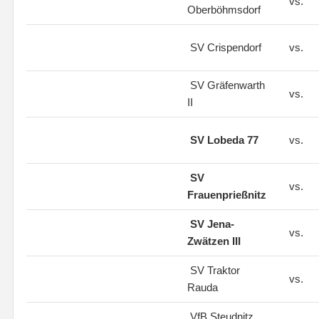
vs.
Oberböhmsdorf
SV Crispendorf
vs.
SV Gräfenwarth
vs.
II
SV Lobeda 77
vs.
SV
vs.
Frauenprießnitz
SV Jena-
vs.
Zwätzen III
SV Traktor
vs.
Rauda
VfB Steudnitz