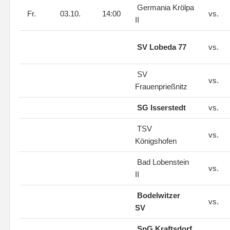
Germania Krölpa
Fr.
03.10.
14:00
vs.
II
SV Lobeda 77
vs.
SV
vs.
Frauenprießnitz
SG Isserstedt
vs.
TSV
vs.
Königshofen
Bad Lobenstein
vs.
II
Bodelwitzer
vs.
SV
SpG Kraftsdorf