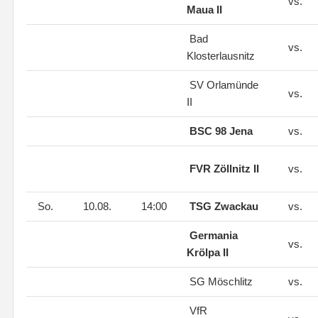
vs.
Maua II
Bad
vs.
Klosterlausnitz
SV Orlamünde
vs.
II
BSC 98 Jena
vs.
FVR Zöllnitz II
vs.
So.
10.08.
14:00
TSG Zwackau
vs.
Germania
vs.
Krölpa II
SG Möschlitz
vs.
VfR