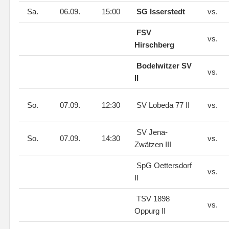
Sa.
06.09.
15:00
SG Isserstedt
vs.
FSV
vs.
Hirschberg
Bodelwitzer SV
vs.
II
So.
07.09.
12:30
SV Lobeda 77 II
vs.
SV Jena-
So.
07.09.
14:30
vs.
Zwätzen III
SpG Oettersdorf
vs.
II
TSV 1898
vs.
Oppurg II