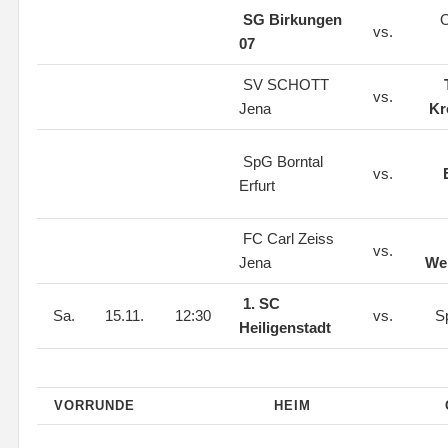
SG Birkungen
O
vs.
07
SV SCHOTT
vs.
Jena
Kr
SpG Borntal
vs.
Erfurt
FC Carl Zeiss
vs.
Jena
Wei
1. SC
Sa.
15.11.
12:30
vs.
S
Heiligenstadt
VORRUNDE
HEIM