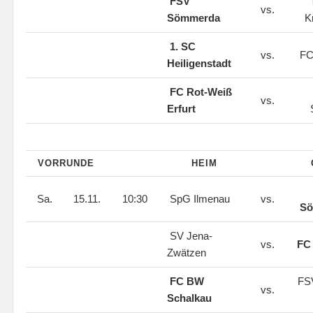
FSV
vs.
Sömmerda
K
1. SC
vs.
FC 
Heiligenstadt
FC Rot-Weiß
vs.
Erfurt
VORRUNDE
HEIM
Sa.
15.11.
10:30
SpG Ilmenau
vs.
Sö
SV Jena-
vs.
FC 
Zwätzen
FC BW
FS
vs.
Schalkau