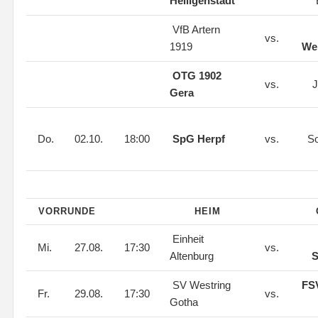
Heiligenstadt
VfB Artern
vs.
1919
Wei
OTG 1902
vs.
J
Gera
Do.
02.10.
18:00
SpG Herpf
vs.
S
VORRUNDE
HEIM
Einheit
Mi.
27.08.
17:30
vs.
Altenburg
S
SV Westring
FS
Fr.
29.08.
17:30
vs.
Gotha