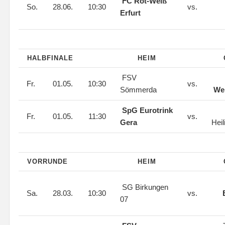
FC Rot-Weiß
So.
28.06.
10:30
vs.
Erfurt
HALBFINALE
HEIM
FSV
Fr.
01.05.
10:30
vs.
Sömmerda
Wei
SpG Eurotrink
Fr.
01.05.
11:30
vs.
Gera
Hei
VORRUNDE
HEIM
SG Birkungen
Sa.
28.03.
10:30
vs.
07