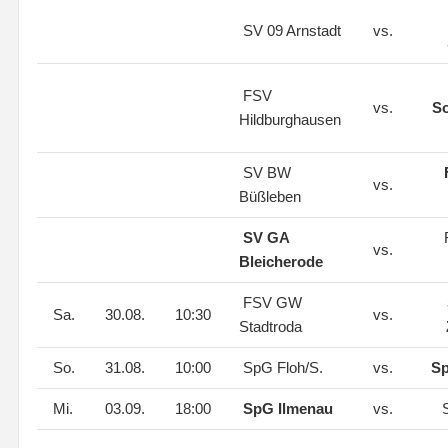
SV 09 Arnstadt
vs.
FSV
vs.
S
Hildburghausen
SV BW
vs.
Büßleben
SV GA
vs.
Bleicherode
FSV GW
Sa.
30.08.
10:30
vs.
Stadtroda
So.
31.08.
10:00
SpG Floh/S.
vs.
Sp
Mi.
03.09.
18:00
SpG Ilmenau
vs.
S