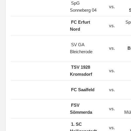
SpG
vs.
Sonneberg 04
FC Erfurt
SpG
vs.
Nord
SV GA
vs.
B
Bleicherode
TSV 1928
vs.
Kromsdorf
FC Saalfeld
vs.
FSV
vs.
Sömmerda
Mü
1. SC
vs.