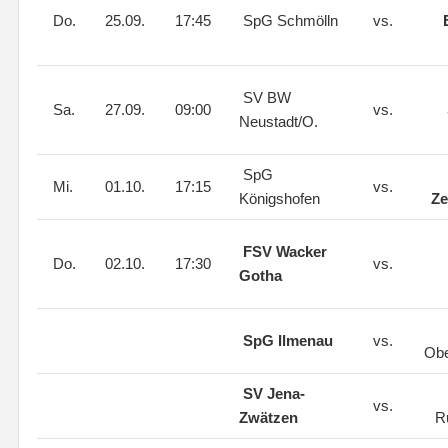
Do.
25.09.
17:45
SpG Schmölln
vs.
SV BW
Sa.
27.09.
09:00
vs.
Neustadt/O.
SpG
Mi.
01.10.
17:15
vs.
Königshofen
Ze
FSV Wacker
Do.
02.10.
17:30
vs.
Gotha
SpG Ilmenau
vs.
Ob
SV Jena-
vs.
Zwätzen
R