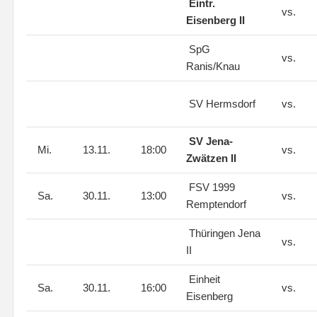
Eintr.
vs.
Eisenberg II
SpG
vs.
Ranis/Knau
SV Hermsdorf
vs.
SV Jena-
Mi.
13.11.
18:00
vs.
Zwätzen II
FSV 1999
Sa.
30.11.
13:00
vs.
Remptendorf
Thüringen Jena
vs.
II
Einheit
Sa.
30.11.
16:00
vs.
Eisenberg