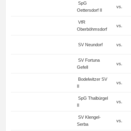
SpG
vs.
Oettersdorf II
VfR
vs.
Oberböhmsdorf
SV Neundorf
vs.
SV Fortuna
vs.
Gefell
Bodelwitzer SV
vs.
II
SpG Thalbürgel
vs.
II
SV Klengel-
vs.
Serba