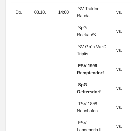
SV Traktor
Do.
03.10.
14:00
vs.
Rauda
SpG
vs.
Rockau/S.
SV Grün-Weiß
vs.
Triptis
FSV 1999
vs.
Remptendorf
SpG
vs.
Oettersdorf
TSV 1898
vs.
Neunhofen
FSV
vs.
Langenorla II