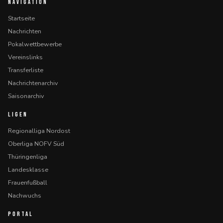
NAVIGATION
Startseite
Nachrichten
Pokalwettbewerbe
Vereinslinks
Transferliste
Nachrichtenarchiv
Saisonarchiv
LIGEN
Regionalliga Nordost
Oberliga NOFV Süd
Thüringenliga
Landesklasse
Frauenfußball
Nachwuchs
PORTAL