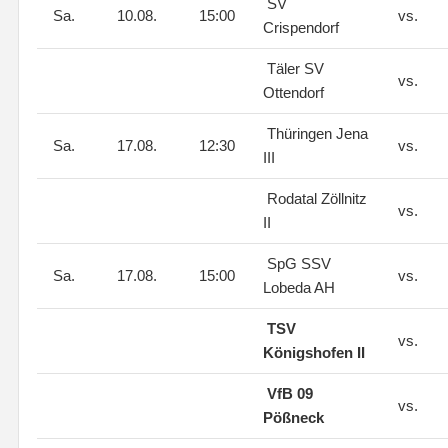
SV
Sa.
10.08.
15:00
vs.
Crispendorf
Täler SV
vs.
Ottendorf
Thüringen Jena
Sa.
17.08.
12:30
vs.
III
Rodatal Zöllnitz
vs.
II
SpG SSV
Sa.
17.08.
15:00
vs.
Lobeda AH
TSV
vs.
Königshofen II
VfB 09
vs.
Pößneck