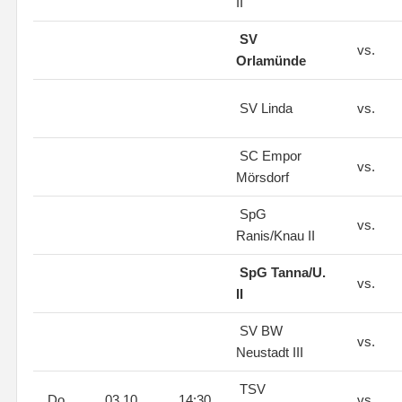
II
SV
vs.
Orlamünde
SV Linda
vs.
SC Empor
vs.
Mörsdorf
SpG
vs.
Ranis/Knau II
SpG Tanna/U.
vs.
II
SV BW
vs.
Neustadt III
TSV
Do.
03.10.
14:30
vs.