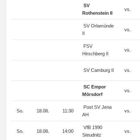
SV
vs.
Rothenstein II
SV Orlamünde
vs.
II
FSV
vs.
Hirschberg II
SV Camburg II
vs.
SC Empor
vs.
Mörsdorf
Post SV Jena
So.
18.08.
11:30
vs.
AH
VfB 1990
So.
18.08.
14:00
vs.
Steudnitz