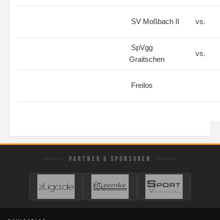
SV Moßbach II
vs.
SpVgg
vs.
Graitschen
Freilos
PARTNER & SPONSOREN