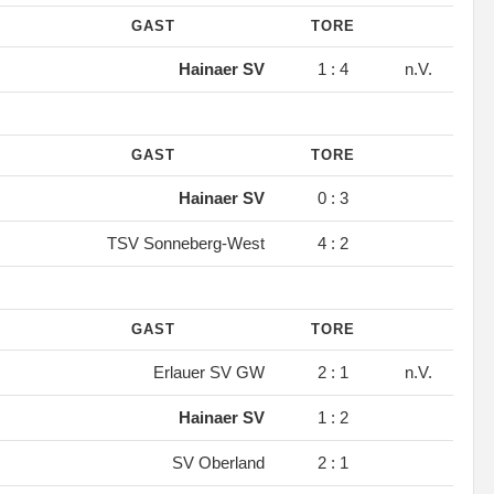
GAST
TORE
.
Hainaer SV
1 : 4
n.V.
GAST
TORE
.
Hainaer SV
0 : 3
.
TSV Sonneberg-West
4 : 2
GAST
TORE
.
Erlauer SV GW
2 : 1
n.V.
.
Hainaer SV
1 : 2
.
SV Oberland
2 : 1