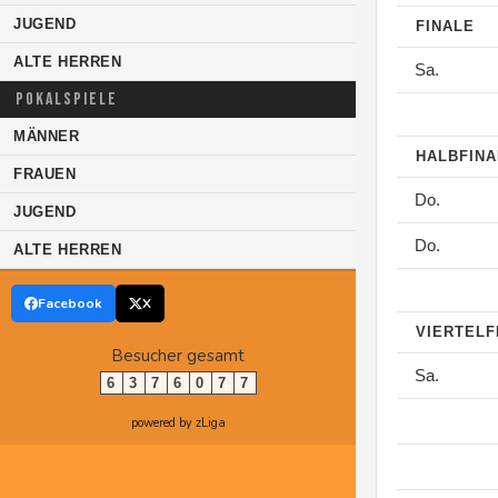
JUGEND
FINALE
ALTE HERREN
Sa.
POKALSPIELE
MÄNNER
HALBFIN
FRAUEN
Do.
JUGEND
Do.
ALTE HERREN
Facebook
X
VIERTELF
Besucher gesamt
Sa.
6
3
7
6
0
7
7
powered by zLiga