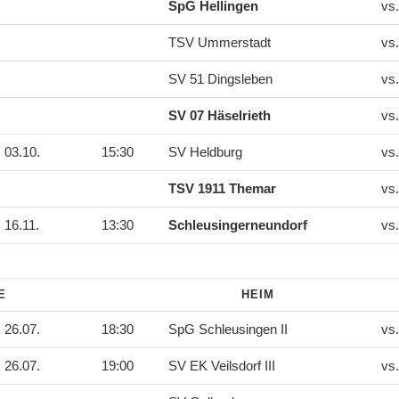
SpG Hellingen
vs
TSV Ummerstadt
vs
SV 51 Dingsleben
vs
SV 07 Häselrieth
vs
03.10.
15:30
SV Heldburg
vs
TSV 1911 Themar
vs
16.11.
13:30
Schleusingerneundorf
vs
DE
HEIM
26.07.
18:30
SpG Schleusingen II
vs
26.07.
19:00
SV EK Veilsdorf III
vs