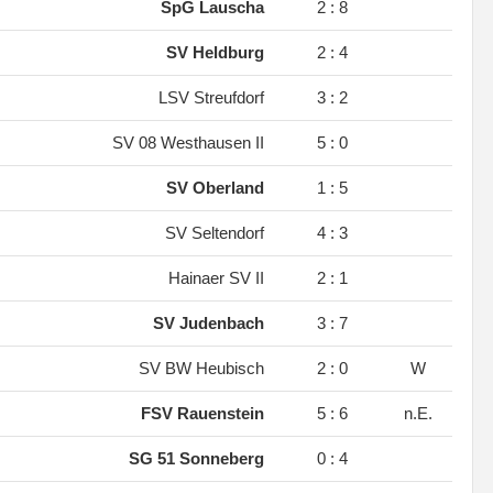
.
SpG Lauscha
2 : 8
.
SV Heldburg
2 : 4
.
LSV Streufdorf
3 : 2
.
SV 08 Westhausen II
5 : 0
.
SV Oberland
1 : 5
.
SV Seltendorf
4 : 3
.
Hainaer SV II
2 : 1
.
SV Judenbach
3 : 7
.
SV BW Heubisch
2 : 0
W
.
FSV Rauenstein
5 : 6
n.E.
.
SG 51 Sonneberg
0 : 4