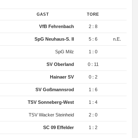
GAST
TORE
.
VfB Fehrenbach
2 : 8
.
SpG Neuhaus-S. II
5 : 6
n.E.
.
SpG Milz
1 : 0
.
SV Oberland
0 : 11
.
Hainaer SV
0 : 2
.
SV Goßmannsrod
1 : 6
.
TSV Sonneberg-West
1 : 4
.
TSV Wacker Steinheid
2 : 0
.
SC 09 Effelder
1 : 2