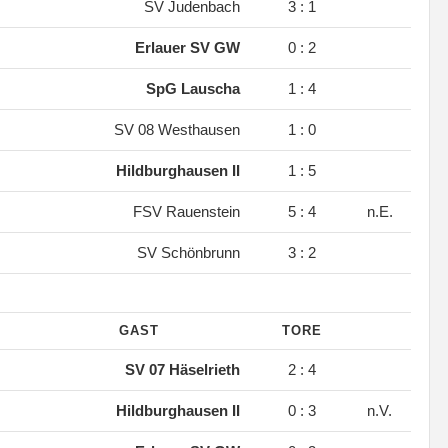
.
SV Judenbach
3 : 1
.
Erlauer SV GW
0 : 2
.
SpG Lauscha
1 : 4
.
SV 08 Westhausen
1 : 0
.
Hildburghausen II
1 : 5
.
FSV Rauenstein
5 : 4
n.E.
.
SV Schönbrunn
3 : 2
GAST
TORE
.
SV 07 Häselrieth
2 : 4
.
Hildburghausen II
0 : 3
n.V.