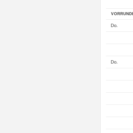
VORRUN
Do.
Do.