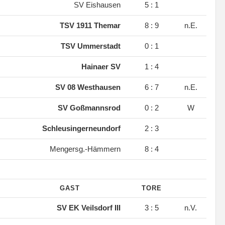
.
SV Eishausen
5 : 1
.
TSV 1911 Themar
8 : 9
n.E.
.
TSV Ummerstadt
0 : 1
.
Hainaer SV
1 : 4
.
SV 08 Westhausen
6 : 7
n.E.
.
SV Goßmannsrod
0 : 2
W
.
Schleusingerneundorf
2 : 3
.
Mengersg.-Hämmern
8 : 4
GAST
TORE
.
SV EK Veilsdorf III
3 : 5
n.V.