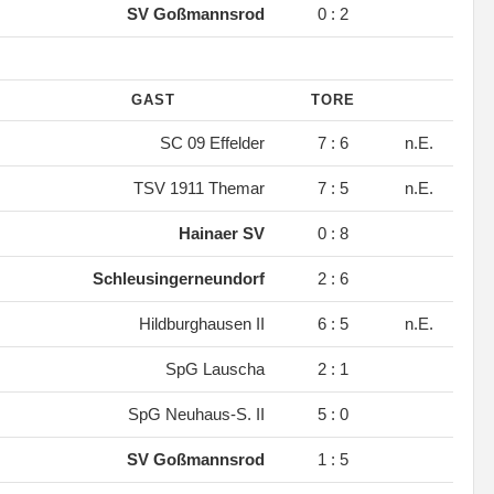
.
SV Goßmannsrod
0 : 2
GAST
TORE
.
SC 09 Effelder
7 : 6
n.E.
.
TSV 1911 Themar
7 : 5
n.E.
.
Hainaer SV
0 : 8
.
Schleusingerneundorf
2 : 6
.
Hildburghausen II
6 : 5
n.E.
.
SpG Lauscha
2 : 1
.
SpG Neuhaus-S. II
5 : 0
.
SV Goßmannsrod
1 : 5