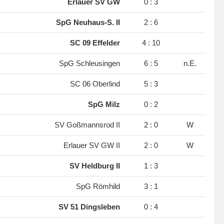
.
Erlauer SV GW
0 : 3
.
SpG Neuhaus-S. II
2 : 6
.
SC 09 Effelder
4 : 10
.
SpG Schleusingen
6 : 5
n.E.
.
SC 06 Oberlind
5 : 3
.
SpG Milz
0 : 2
.
SV Goßmannsrod II
2 : 0
W
.
Erlauer SV GW II
2 : 0
W
.
SV Heldburg II
1 : 3
.
SpG Römhild
3 : 1
.
SV 51 Dingsleben
0 : 4