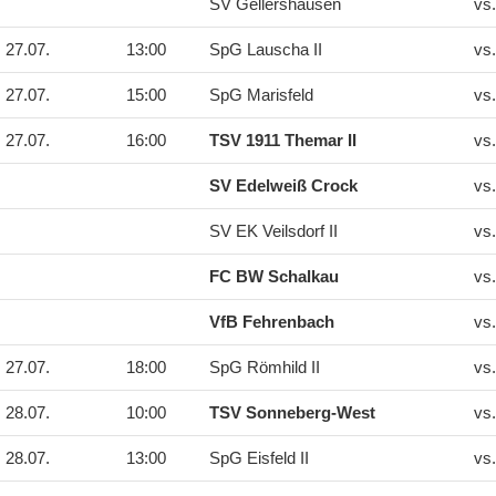
SV Gellershausen
vs
27.07.
13:00
SpG Lauscha II
vs
27.07.
15:00
SpG Marisfeld
vs
27.07.
16:00
TSV 1911 Themar II
vs
SV Edelweiß Crock
vs
SV EK Veilsdorf II
vs
FC BW Schalkau
vs
VfB Fehrenbach
vs
27.07.
18:00
SpG Römhild II
vs
28.07.
10:00
TSV Sonneberg-West
vs
28.07.
13:00
SpG Eisfeld II
vs