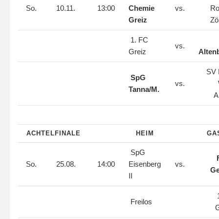
So.
10.11.
13:00
Chemie
vs.
Ro
Greiz
Zö
1. FC
vs.
Greiz
Alten
SV 
SpG
vs.
Tanna/M.
A
ACHTELFINALE
HEIM
GA
SpG
So.
25.08.
14:00
Eisenberg
vs.
Ge
II
1
Freilos
G