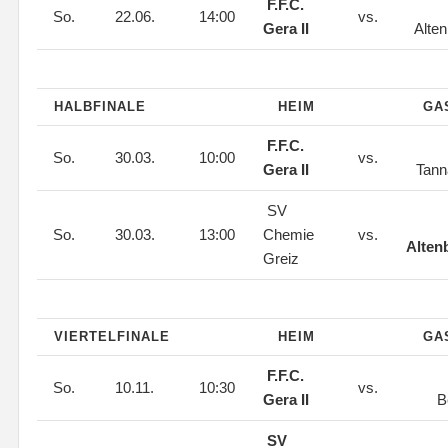
F.F.C.
So.
22.06.
14:00
vs.
Gera II
Alte
HALBFINALE
HEIM
GA
F.F.C.
So.
30.03.
10:00
vs.
Gera II
Tann
SV
So.
30.03.
13:00
Chemie
vs.
Alten
Greiz
VIERTELFINALE
HEIM
GA
F.F.C.
So.
10.11.
10:30
vs.
Gera II
B
SV