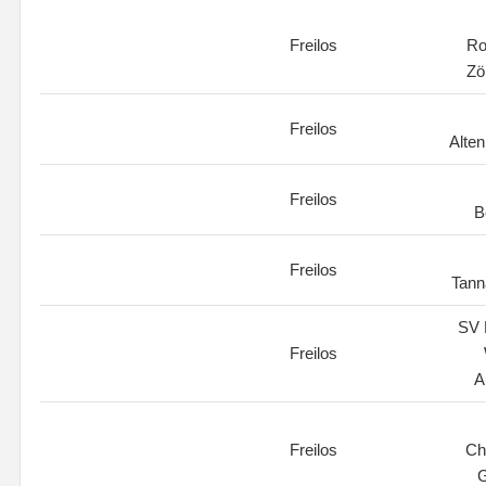
Freilos
Ro
Zö
Freilos
Alte
Freilos
B
Freilos
Tann
SV 
Freilos
A
Freilos
Ch
G