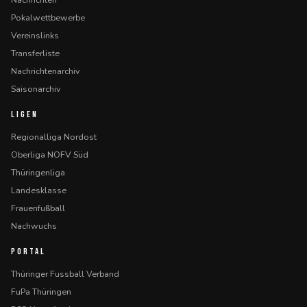
Pokalwettbewerbe
Vereinslinks
Transferliste
Nachrichtenarchiv
Saisonarchiv
LIGEN
Regionalliga Nordost
Oberliga NOFV Süd
Thüringenliga
Landesklasse
Frauenfußball
Nachwuchs
PORTAL
Thüringer Fussball Verband
FuPa Thüringen