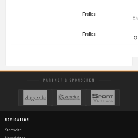
Freilos
Ei
Freilos
O
PARTNER & SPONSOREN
NAVIGATION
Startseite
Nachrichten