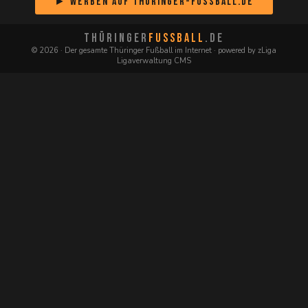
► Werben auf Thüringer-Fussball.de
THÜRINGER
FUSSBALL
.DE
© 2026 · Der gesamte Thüringer Fußball im Internet · powered by zLiga
Ligaverwaltung CMS