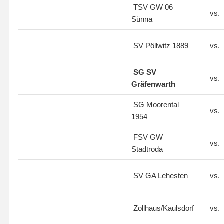
TSV GW 06
vs.
Sünna
SV Pöllwitz 1889
vs.
SG SV
vs.
Gräfenwarth
SG Moorental
vs.
1954
FSV GW
vs.
Stadtroda
SV GA Lehesten
vs.
Zollhaus/Kaulsdorf
vs.