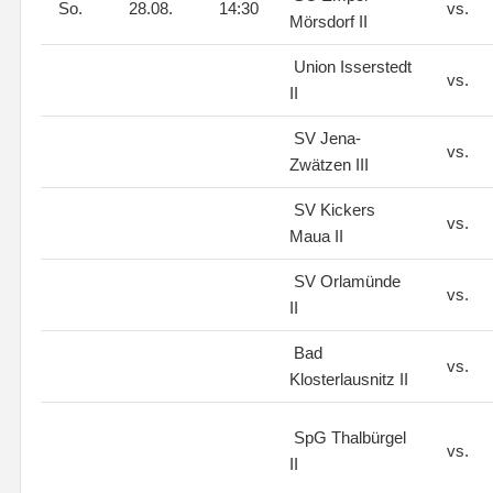
So.
28.08.
14:30
vs.
Mörsdorf II
Union Isserstedt
vs.
II
SV Jena-
vs.
Zwätzen III
SV Kickers
vs.
Maua II
SV Orlamünde
vs.
II
Bad
vs.
Klosterlausnitz II
SpG Thalbürgel
vs.
II