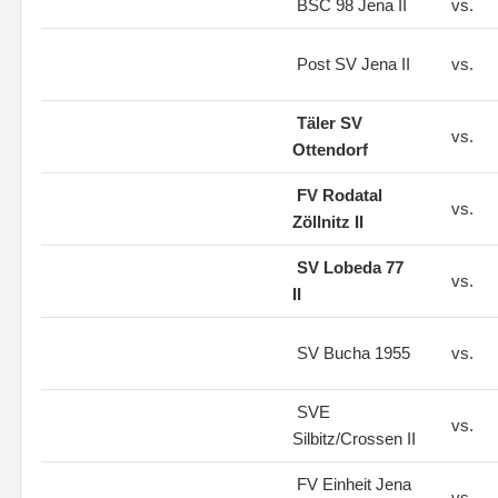
BSC 98 Jena II
vs.
Post SV Jena II
vs.
Täler SV
vs.
Ottendorf
FV Rodatal
vs.
Zöllnitz II
SV Lobeda 77
vs.
II
SV Bucha 1955
vs.
SVE
vs.
Silbitz/Crossen II
FV Einheit Jena
vs.