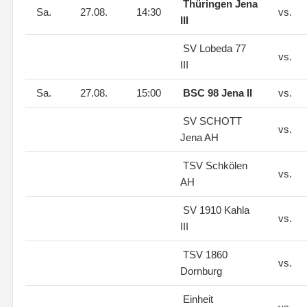
Thüringen Jena
Sa.
27.08.
14:30
vs.
III
SV Lobeda 77
vs.
III
Sa.
27.08.
15:00
BSC 98 Jena II
vs.
SV SCHOTT
vs.
Jena AH
TSV Schkölen
vs.
AH
SV 1910 Kahla
vs.
III
TSV 1860
vs.
Dornburg
Einheit