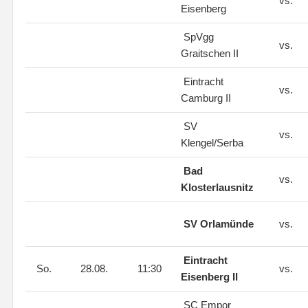
vs.
Eisenberg
SpVgg
vs.
Graitschen II
Eintracht
vs.
Camburg II
SV
vs.
Klengel/Serba
Bad
vs.
Klosterlausnitz
SV Orlamünde
vs.
Eintracht
So.
28.08.
11:30
vs.
Eisenberg II
SC Empor