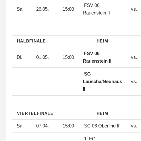
FSV 06
Sa.
26.05.
15:00
vs.
Rauenstein II
HALBFINALE
HEIM
FSV 06
Di.
01.05.
15:00
vs.
Rauenstein II
SG
Lauscha/Neuhaus
vs.
II
VIERTELFINALE
HEIM
Sa.
07.04.
15:00
SC 06 Oberlind II
vs.
1. FC