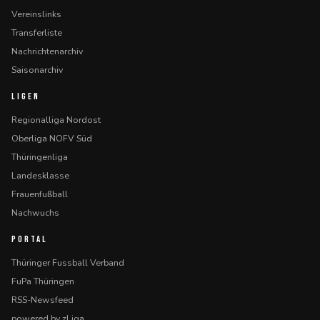
Vereinslinks
Transferliste
Nachrichtenarchiv
Saisonarchiv
LIGEN
Regionalliga Nordost
Oberliga NOFV Süd
Thüringenliga
Landesklasse
Frauenfußball
Nachwuchs
PORTAL
Thüringer Fussball Verband
FuPa Thüringen
RSS-Newsfeed
powered by zLiga