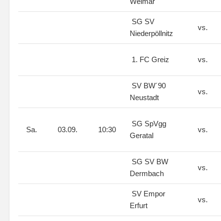
Weimar
SG SV
vs.
Niederpöllnitz
1. FC Greiz
vs.
SV BW´90
vs.
Neustadt
SG SpVgg
Sa.
03.09.
10:30
vs.
Geratal
SG SV BW
vs.
Dermbach
SV Empor
vs.
Erfurt