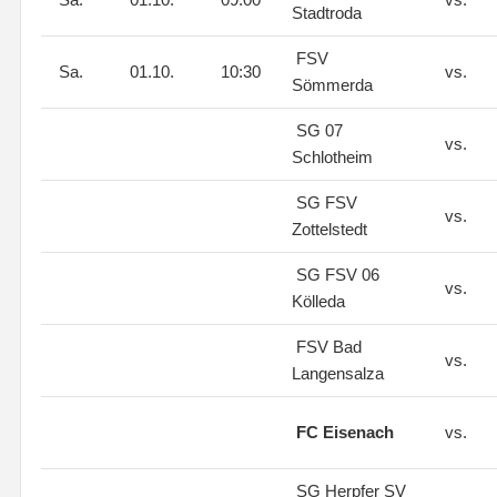
Stadtroda
FSV
Sa.
01.10.
10:30
vs.
Sömmerda
SG 07
vs.
Schlotheim
SG FSV
vs.
Zottelstedt
SG FSV 06
vs.
Kölleda
FSV Bad
vs.
Langensalza
FC Eisenach
vs.
SG Herpfer SV