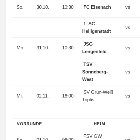
So.
30.10.
10:30
FC Eisenach
vs.
1. SC
vs.
Heiligenstadt
JSG
Mo.
31.10.
10:30
vs.
Lengenfeld
TSV
Sonneberg-
vs.
West
SV Grün-Weiß
Mi.
02.11.
18:00
vs.
Triptis
VORRUNDE
HEIM
FSV GW
Sa.
01.10.
09:00
vs.