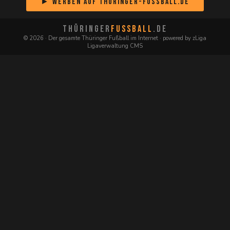
► Werben auf Thüringer-Fussball.de
THÜRINGER
FUSSBALL
.DE
© 2026 · Der gesamte Thüringer Fußball im Internet · powered by zLiga
Ligaverwaltung CMS