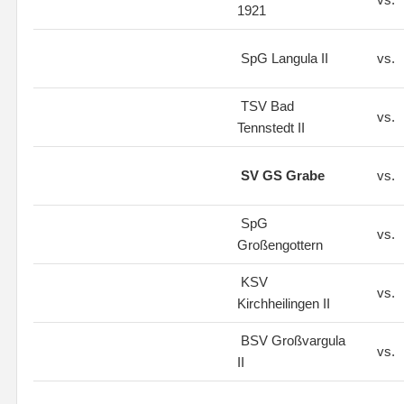
1921
SpG Langula II
vs.
TSV Bad
vs.
Tennstedt II
SV GS Grabe
vs.
SpG
vs.
Großengottern
KSV
vs.
Kirchheilingen II
BSV Großvargula
vs.
II