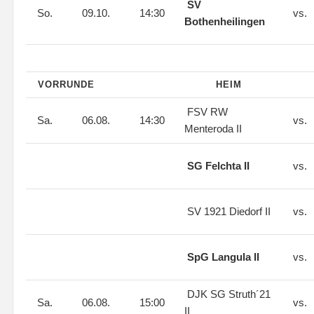
SV
So.
09.10.
14:30
vs.
Bothenheilingen
VORRUNDE
HEIM
FSV RW
Sa.
06.08.
14:30
vs.
Menteroda II
SG Felchta II
vs.
SV 1921 Diedorf II
vs.
SpG Langula II
vs.
DJK SG Struth´21
Sa.
06.08.
15:00
vs.
II