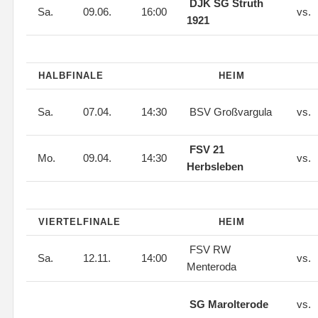
DJK SG Struth
Sa.
09.06.
16:00
vs.
1921
HALBFINALE
HEIM
Sa.
07.04.
14:30
BSV Großvargula
vs.
FSV 21
Mo.
09.04.
14:30
vs.
Herbsleben
VIERTELFINALE
HEIM
FSV RW
Sa.
12.11.
14:00
vs.
Menteroda
SG Marolterode
vs.