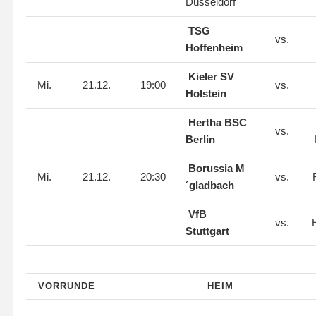
Düsseldorf
TSG
vs.
Hoffenheim
Kieler SV
Mi.
21.12.
19:00
vs.
Holstein
Hertha BSC
vs.
Berlin
Borussia M
Mi.
21.12.
20:30
vs.
F
´gladbach
VfB
vs.
H
Stuttgart
VORRUNDE
HEIM