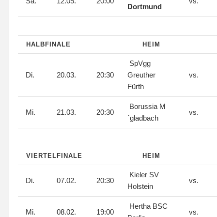
Sa.
12.05.
20:00
vs.
Dortmund
HALBFINALE
HEIM
SpVgg
Di.
20.03.
20:30
Greuther
vs.
Fürth
Borussia M
Mi.
21.03.
20:30
vs.
´gladbach
VIERTELFINALE
HEIM
Kieler SV
Di.
07.02.
20:30
vs.
Holstein
Hertha BSC
Mi.
08.02.
19:00
vs.