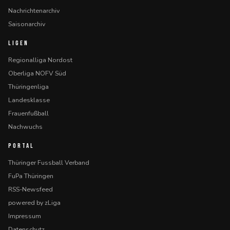
Nachrichtenarchiv
Saisonarchiv
LIGEN
Regionalliga Nordost
Oberliga NOFV Süd
Thüringenliga
Landesklasse
Frauenfußball
Nachwuchs
PORTAL
Thüringer Fussball Verband
FuPa Thüringen
RSS-Newsfeed
powered by zLiga
Impressum
Datenschutz