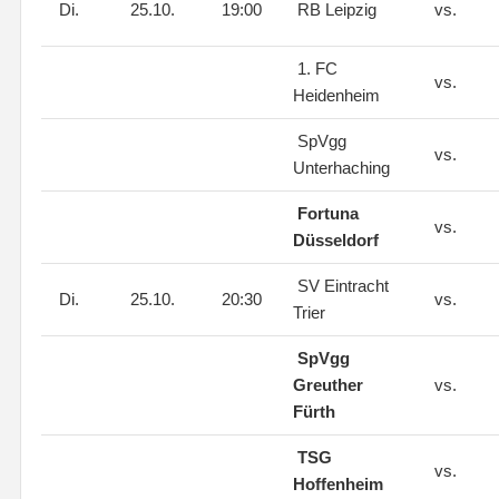
Di.
25.10.
19:00
RB Leipzig
vs.
1. FC
vs.
Heidenheim
SpVgg
vs.
Unterhaching
Fortuna
vs.
Düsseldorf
SV Eintracht
Di.
25.10.
20:30
vs.
Trier
SpVgg
Greuther
vs.
Fürth
TSG
vs.
Hoffenheim