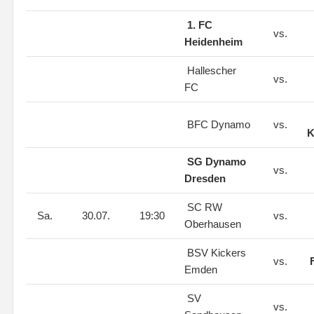
1. FC
vs.
Heidenheim
Hallescher
vs.
FC
BFC Dynamo
vs.
K
SG Dynamo
vs.
Dresden
SC RW
Sa.
30.07.
19:30
vs.
Oberhausen
BSV Kickers
vs.
Emden
SV
vs.