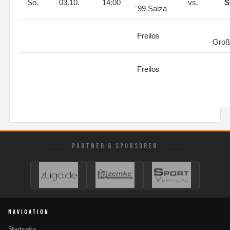
So.
03.10.
14:00
vs.
S
´99 Salza
Freilos
Gro
Freilos
PARTNER & SPONSOREN
NAVIGATION
Startseite