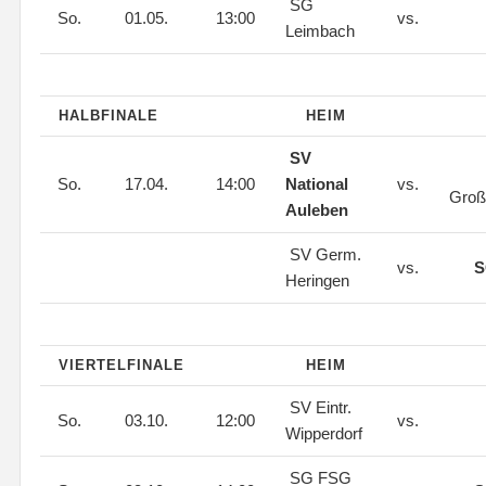
SG
So.
01.05.
13:00
vs.
Leimbach
HALBFINALE
HEIM
SV
So.
17.04.
14:00
National
vs.
Gro
Auleben
SV Germ.
vs.
S
Heringen
VIERTELFINALE
HEIM
SV Eintr.
So.
03.10.
12:00
vs.
Wipperdorf
SG FSG