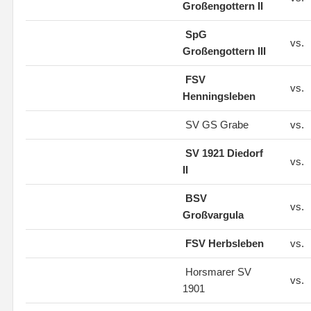
Großengottern II
SpG
vs.
Großengottern III
FSV
vs.
Henningsleben
SV GS Grabe
vs.
SV 1921 Diedorf
vs.
II
BSV
vs.
Großvargula
FSV Herbsleben
vs.
Horsmarer SV
vs.
1901