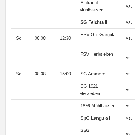
Eintracht
vs.
Mühlhausen
SG Felchta II
vs.
BSV Großvargula
So.
08.08.
12:30
vs.
II
FSV Herbsleben
vs.
II
So.
08.08.
15:00
SG Ammern II
vs.
SG 1921
vs.
Merxleben
1899 Mühlhausen
vs.
SpG Langula II
vs.
SpG
vs.