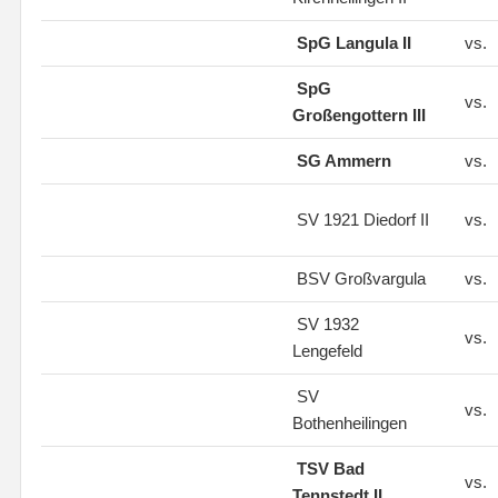
SpG Langula II
vs.
SpG
vs.
Großengottern III
SG Ammern
vs.
SV 1921 Diedorf II
vs.
BSV Großvargula
vs.
SV 1932
vs.
Lengefeld
SV
vs.
Bothenheilingen
TSV Bad
vs.
Tennstedt II