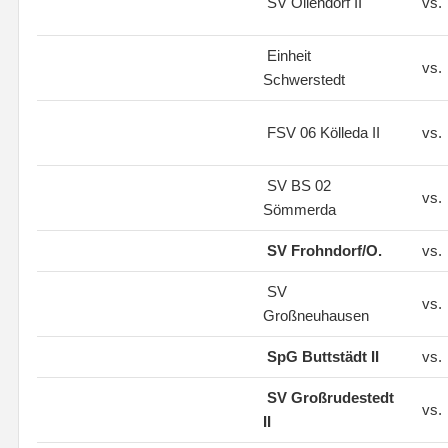
SV Ollendorf II
vs.
Einheit
vs.
Schwerstedt
FSV 06 Kölleda II
vs.
SV BS 02
vs.
Sömmerda
SV Frohndorf/O.
vs.
SV
vs.
Großneuhausen
SpG Buttstädt II
vs.
SV Großrudestedt
vs.
II