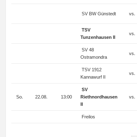
SV BW Günstedt
vs.
TSV
vs.
Tunzenhausen II
SV 48
vs.
Ostramondra
TSV 1912
vs.
Kannawurf II
SV
So.
22.08.
13:00
Riethnordhausen
vs.
II
Freilos