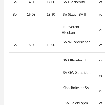
Sa.
14.08.
17:00
SV Frohndorf/O. II
vs.
So.
15.08.
13:30
Sprötauer SV II
vs.
Turnverein
vs.
Elxleben II
SV Wundersleben
So.
15.08.
15:00
vs.
II
SV Ollendorf II
vs.
SV GW Straußfurt
vs.
II
Kindelbrücker SV
vs.
II
FSV Beichlingen
vs.