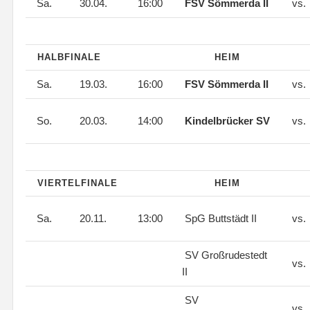
Sa.
30.04.
16:00
FSV Sömmerda II
vs.
HALBFINALE
HEIM
Sa.
19.03.
16:00
FSV Sömmerda II
vs.
So.
20.03.
14:00
Kindelbrücker SV
vs.
VIERTELFINALE
HEIM
Sa.
20.11.
13:00
SpG Buttstädt II
vs.
SV Großrudestedt
vs.
II
SV
vs.