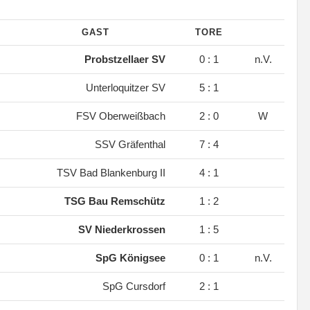
GAST
TORE
.
Probstzellaer SV
0 : 1
n.V.
.
Unterloquitzer SV
5 : 1
.
FSV Oberweißbach
2 : 0
W
.
SSV Gräfenthal
7 : 4
.
TSV Bad Blankenburg II
4 : 1
.
TSG Bau Remschütz
1 : 2
.
SV Niederkrossen
1 : 5
.
SpG Königsee
0 : 1
n.V.
.
SpG Cursdorf
2 : 1