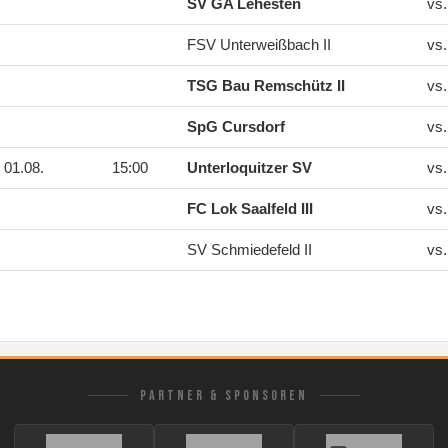
SV GA Lehesten
vs
FSV Unterweißbach II
vs
TSG Bau Remschütz II
vs
SpG Cursdorf
vs
01.08.
15:00
Unterloquitzer SV
vs
FC Lok Saalfeld III
vs
SV Schmiedefeld II
vs
PARTNER & SPONSOREN