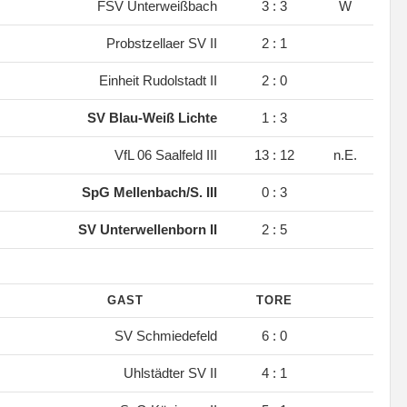
.
FSV Unterweißbach
3 : 3
W
.
Probstzellaer SV II
2 : 1
.
Einheit Rudolstadt II
2 : 0
.
SV Blau-Weiß Lichte
1 : 3
.
VfL 06 Saalfeld III
13 : 12
n.E.
.
SpG Mellenbach/S. III
0 : 3
.
SV Unterwellenborn II
2 : 5
GAST
TORE
.
SV Schmiedefeld
6 : 0
.
Uhlstädter SV II
4 : 1