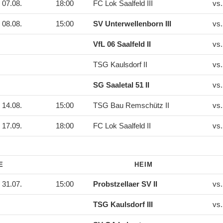
07.08.
18:00
FC Lok Saalfeld III
vs
08.08.
15:00
SV Unterwellenborn III
vs
VfL 06 Saalfeld II
vs
TSG Kaulsdorf II
vs
SG Saaletal 51 II
vs
14.08.
15:00
TSG Bau Remschütz II
vs
17.09.
18:00
FC Lok Saalfeld II
vs
DE
HEIM
31.07.
15:00
Probstzellaer SV II
vs
TSG Kaulsdorf III
vs