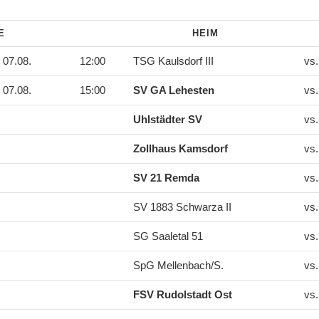
DE
HEIM
07.08.
12:00
TSG Kaulsdorf III
vs
07.08.
15:00
SV GA Lehesten
vs
Uhlstädter SV
vs
Zollhaus Kamsdorf
vs
SV 21 Remda
vs
SV 1883 Schwarza II
vs
SG Saaletal 51
vs
SpG Mellenbach/S.
vs
FSV Rudolstadt Ost
vs