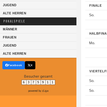
JUGEND
FINALE
ALTE HERREN
So.
POKALSPIELE
MÄNNER
HALBFIN
FRAUEN
Mo.
JUGEND
ALTE HERREN
Facebook
X
VIERTELF
Besucher gesamt
So.
6
3
7
5
9
1
1
So.
powered by zLiga