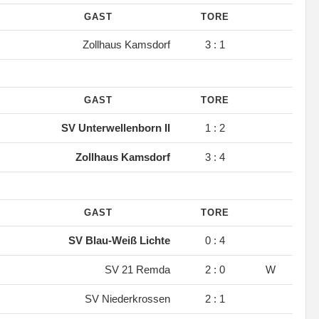
GAST
TORE
.
Zollhaus Kamsdorf
3 : 1
GAST
TORE
.
SV Unterwellenborn II
1 : 2
.
Zollhaus Kamsdorf
3 : 4
GAST
TORE
.
SV Blau-Weiß Lichte
0 : 4
.
SV 21 Remda
2 : 0
W
.
SV Niederkrossen
2 : 1