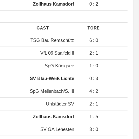
.
Zollhaus Kamsdorf
0 : 2
GAST
TORE
.
TSG Bau Remschütz
6 : 0
.
VfL 06 Saalfeld II
2 : 1
.
SpG Königsee
1 : 0
.
SV Blau-Weiß Lichte
0 : 3
.
SpG Mellenbach/S. III
4 : 2
.
Uhlstädter SV
2 : 1
.
Zollhaus Kamsdorf
1 : 5
.
SV GA Lehesten
3 : 0