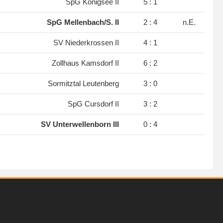
.
SpG Königsee II
5 : 1
.
SpG Mellenbach/S. II
2 : 4
n.E.
.
SV Niederkrossen II
4 : 1
.
Zollhaus Kamsdorf II
6 : 2
.
Sormitztal Leutenberg
3 : 0
.
SpG Cursdorf II
3 : 2
.
SV Unterwellenborn III
0 : 4