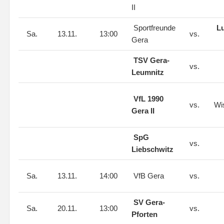
II
Sportfreunde
L
Sa.
13.11.
13:00
vs.
Gera
TSV Gera-
vs.
Leumnitz
VfL 1990
vs.
Wi
Gera II
SpG
vs.
Liebschwitz
Sa.
13.11.
14:00
VfB Gera
vs.
SV Gera-
Sa.
20.11.
13:00
vs.
Pforten