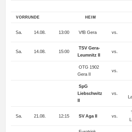
VORRUNDE
HEIM
Sa.
14.08.
13:00
VfB Gera
vs.
TSV Gera-
Sa.
14.08.
15:00
vs.
Leumnitz II
OTG 1902
vs.
Gera II
SpG
Liebschwitz
vs.
L
II
Sa.
21.08.
12:15
SV Aga II
vs.
L
Eurotrink