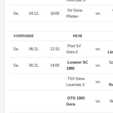
SV Gera-
Sa.
04.12.
16:00
vs.
Pforten
VORRUNDE
HEIM
Post SV
Sa.
06.11.
12:15
vs.
Gera II
Li
Lusaner SC
Sp
Sa.
06.11.
14:00
vs.
1980
TSV Gera-
vs.
Leumnitz II
Ro
OTG 1902
vs.
W
Gera