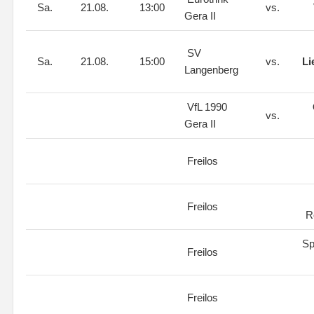
Sa.
21.08.
13:00
vs.
Gera II
SV
Sa.
21.08.
15:00
vs.
Li
Langenberg
VfL 1990
vs.
Gera II
Freilos
Freilos
R
Sp
Freilos
Freilos