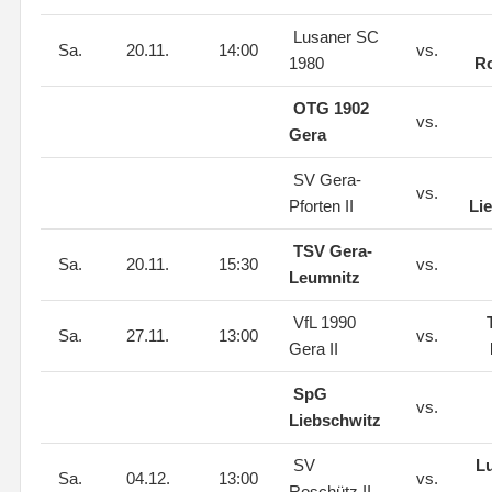
Lusaner SC
Sa.
20.11.
14:00
vs.
1980
Ro
OTG 1902
vs.
Gera
SV Gera-
vs.
Pforten II
Li
TSV Gera-
Sa.
20.11.
15:30
vs.
Leumnitz
VfL 1990
Sa.
27.11.
13:00
vs.
Gera II
SpG
vs.
Liebschwitz
SV
L
Sa.
04.12.
13:00
vs.
Roschütz II