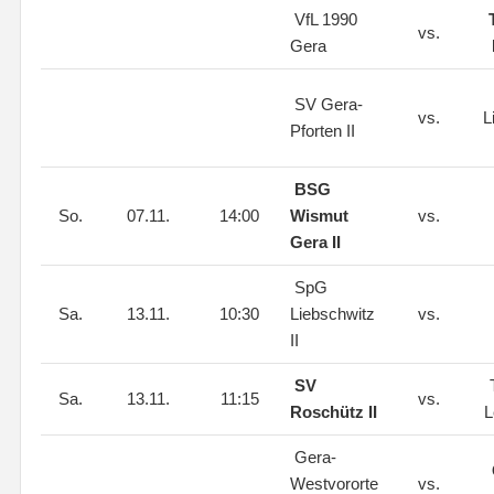
VfL 1990
vs.
Gera
SV Gera-
vs.
L
Pforten II
BSG
So.
07.11.
14:00
Wismut
vs.
Gera II
SpG
Sa.
13.11.
10:30
Liebschwitz
vs.
II
SV
Sa.
13.11.
11:15
vs.
Roschütz II
L
Gera-
Westvororte
vs.