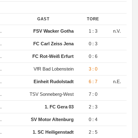
GAST
TORE
.
FSV Wacker Gotha
1 : 3
n.V.
.
FC Carl Zeiss Jena
0 : 3
.
FC Rot-Weiß Erfurt
0 : 6
.
VfR Bad Lobenstein
3 : 0
.
Einheit Rudolstadt
6 : 7
n.E.
.
TSV Sonneberg-West
7 : 0
.
1. FC Gera 03
2 : 3
.
SV Motor Altenburg
0 : 4
.
1. SC Heiligenstadt
2 : 5