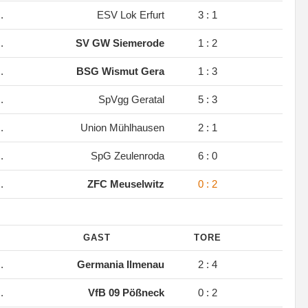
.
ESV Lok Erfurt
3 : 1
.
SV GW Siemerode
1 : 2
.
BSG Wismut Gera
1 : 3
.
SpVgg Geratal
5 : 3
.
Union Mühlhausen
2 : 1
.
SpG Zeulenroda
6 : 0
.
ZFC Meuselwitz
0 : 2
GAST
TORE
.
Germania Ilmenau
2 : 4
.
VfB 09 Pößneck
0 : 2