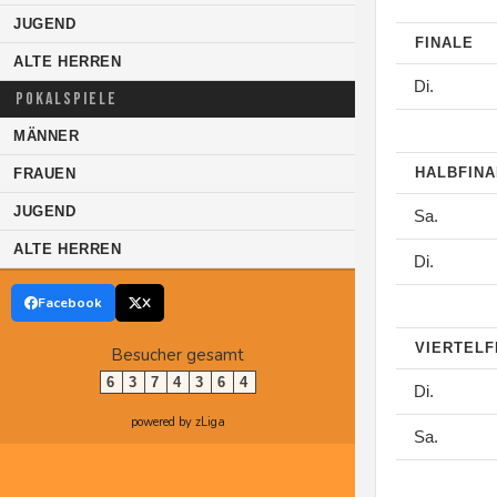
JUGEND
FINALE
ALTE HERREN
Di.
POKALSPIELE
MÄNNER
HALBFIN
FRAUEN
JUGEND
Sa.
ALTE HERREN
Di.
Facebook
X
VIERTELF
Besucher gesamt
6
3
7
4
3
6
4
Di.
powered by zLiga
Sa.