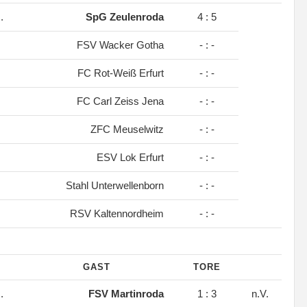
.
SpG Zeulenroda
4 : 5
FSV Wacker Gotha
- : -
FC Rot-Weiß Erfurt
- : -
FC Carl Zeiss Jena
- : -
ZFC Meuselwitz
- : -
ESV Lok Erfurt
- : -
Stahl Unterwellenborn
- : -
RSV Kaltennordheim
- : -
GAST
TORE
.
FSV Martinroda
1 : 3
n.V.