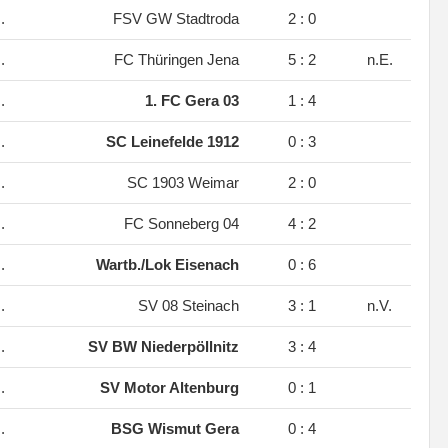
.
FSV GW Stadtroda
2 : 0
.
FC Thüringen Jena
5 : 2
n.E.
.
1. FC Gera 03
1 : 4
.
SC Leinefelde 1912
0 : 3
.
SC 1903 Weimar
2 : 0
.
FC Sonneberg 04
4 : 2
.
Wartb./Lok Eisenach
0 : 6
.
SV 08 Steinach
3 : 1
n.V.
.
SV BW Niederpöllnitz
3 : 4
.
SV Motor Altenburg
0 : 1
.
BSG Wismut Gera
0 : 4