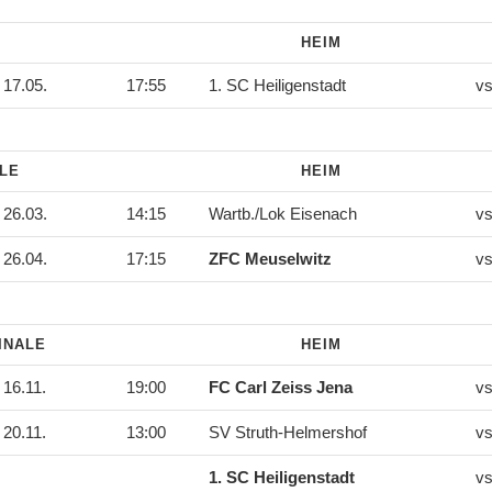
HEIM
17.05.
17:55
1. SC Heiligenstadt
vs
ALE
HEIM
26.03.
14:15
Wartb./Lok Eisenach
vs
26.04.
17:15
ZFC Meuselwitz
vs
INALE
HEIM
16.11.
19:00
FC Carl Zeiss Jena
vs
20.11.
13:00
SV Struth-Helmershof
vs
1. SC Heiligenstadt
vs