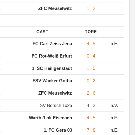
.
ZFC Meuselwitz
1 : 2
GAST
TORE
.
FC Carl Zeiss Jena
4 : 5
n.E.
.
FC Rot-Weiß Erfurt
0 : 4
.
1. SC Heiligenstadt
1 : 5
.
FSV Wacker Gotha
0 : 2
.
ZFC Meuselwitz
2 : 6
.
SV Borsch 1925
4 : 2
n.V.
.
Wartb./Lok Eisenach
4 : 5
n.E.
.
1. FC Gera 03
7 : 8
n.E.