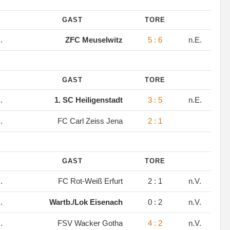
GAST
TORE
.
ZFC Meuselwitz
5 : 6
n.E.
GAST
TORE
.
1. SC Heiligenstadt
3 : 5
n.E.
.
FC Carl Zeiss Jena
2 : 1
GAST
TORE
.
FC Rot-Weiß Erfurt
2 : 1
n.V.
.
Wartb./Lok Eisenach
0 : 2
n.V.
.
FSV Wacker Gotha
4 : 2
n.V.