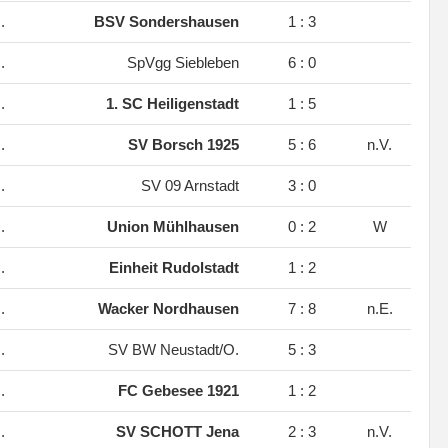
.
BSV Sondershausen
1 : 3
.
SpVgg Siebleben
6 : 0
.
1. SC Heiligenstadt
1 : 5
.
SV Borsch 1925
5 : 6
n.V.
.
SV 09 Arnstadt
3 : 0
.
Union Mühlhausen
0 : 2
W
.
Einheit Rudolstadt
1 : 2
.
Wacker Nordhausen
7 : 8
n.E.
.
SV BW Neustadt/O.
5 : 3
.
FC Gebesee 1921
1 : 2
.
SV SCHOTT Jena
2 : 3
n.V.