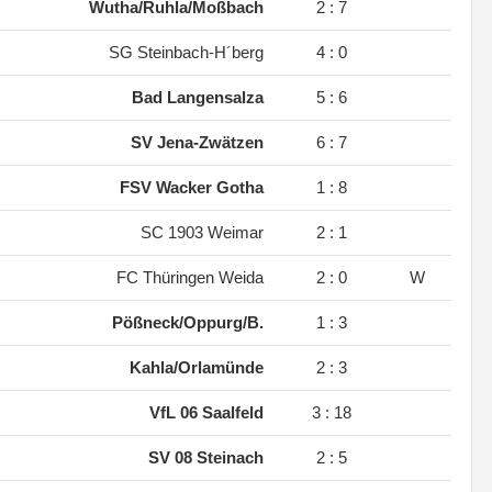
Wutha/Ruhla/Moßbach
2 : 7
SG Steinbach-H´berg
4 : 0
Bad Langensalza
5 : 6
SV Jena-Zwätzen
6 : 7
FSV Wacker Gotha
1 : 8
SC 1903 Weimar
2 : 1
FC Thüringen Weida
2 : 0
W
Pößneck/Oppurg/B.
1 : 3
Kahla/Orlamünde
2 : 3
VfL 06 Saalfeld
3 : 18
SV 08 Steinach
2 : 5