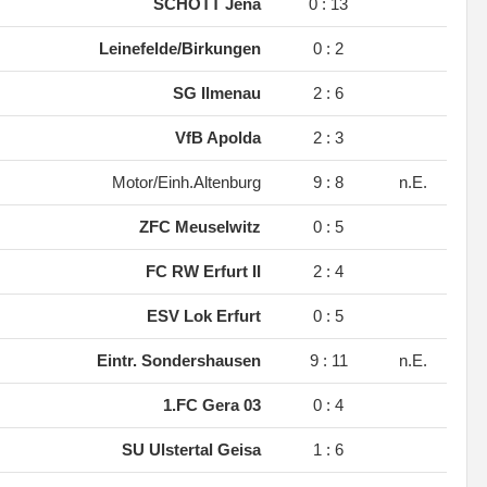
SCHOTT Jena
0 : 13
Leinefelde/Birkungen
0 : 2
SG Ilmenau
2 : 6
VfB Apolda
2 : 3
Motor/Einh.Altenburg
9 : 8
n.E.
ZFC Meuselwitz
0 : 5
FC RW Erfurt II
2 : 4
ESV Lok Erfurt
0 : 5
Eintr. Sondershausen
9 : 11
n.E.
1.FC Gera 03
0 : 4
SU Ulstertal Geisa
1 : 6