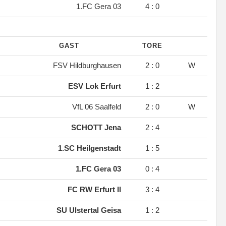
1.FC Gera 03
4 : 0
GAST
TORE
FSV Hildburghausen
2 : 0
W
ESV Lok Erfurt
1 : 2
VfL 06 Saalfeld
2 : 0
W
SCHOTT Jena
2 : 4
1.SC Heilgenstadt
1 : 5
1.FC Gera 03
0 : 4
FC RW Erfurt II
3 : 4
SU Ulstertal Geisa
1 : 2