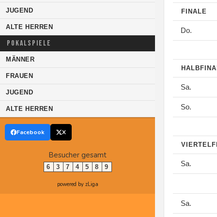
JUGEND
FINALE
ALTE HERREN
Do.
POKALSPIELE
MÄNNER
HALBFIN
FRAUEN
Sa.
JUGEND
So.
ALTE HERREN
Facebook
X
VIERTELF
Besucher gesamt
Sa.
6
3
7
4
5
8
9
powered by zLiga
Sa.