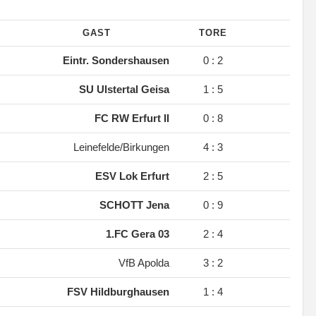
GAST
TORE
Eintr. Sondershausen
0 : 2
SU Ulstertal Geisa
1 : 5
FC RW Erfurt II
0 : 8
Leinefelde/Birkungen
4 : 3
ESV Lok Erfurt
2 : 5
SCHOTT Jena
0 : 9
1.FC Gera 03
2 : 4
VfB Apolda
3 : 2
FSV Hildburghausen
1 : 4