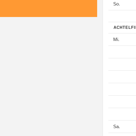
So.
ACHTELF
Mi.
Sa.