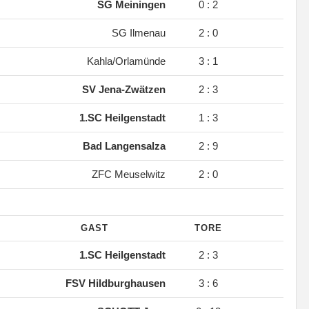
SG Meiningen
0 : 2
SG Ilmenau
2 : 0
Kahla/Orlamünde
3 : 1
SV Jena-Zwätzen
2 : 3
1.SC Heilgenstadt
1 : 3
Bad Langensalza
2 : 9
ZFC Meuselwitz
2 : 0
GAST
TORE
1.SC Heilgenstadt
2 : 3
FSV Hildburghausen
3 : 6