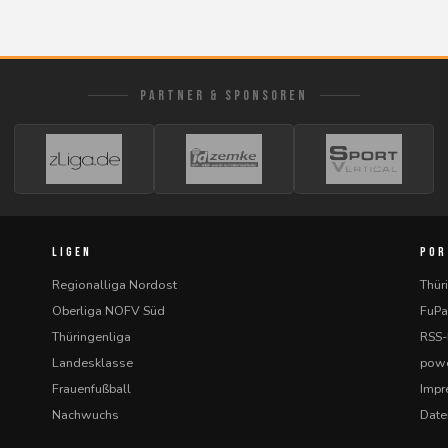
PARTNER & SPONSOREN
LIGEN
POR
Regionalliga Nordost
Thür
Oberliga NOFV Süd
FuPa
Thüringenliga
RSS
Landesklasse
powe
Frauenfußball
Imp
Nachwuchs
Date