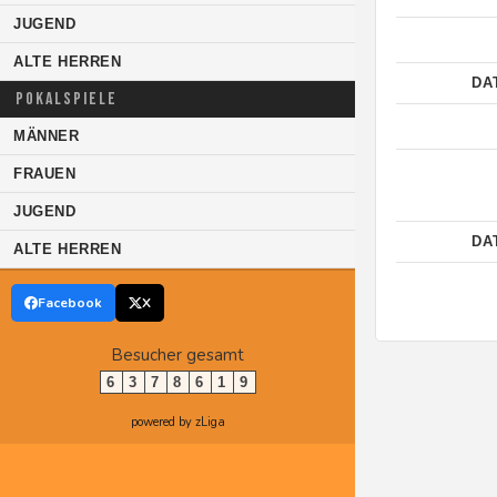
JUGEND
ALTE HERREN
DA
POKALSPIELE
MÄNNER
FRAUEN
JUGEND
DA
ALTE HERREN
Facebook
X
Besucher gesamt
6
3
7
8
6
1
9
powered by zLiga