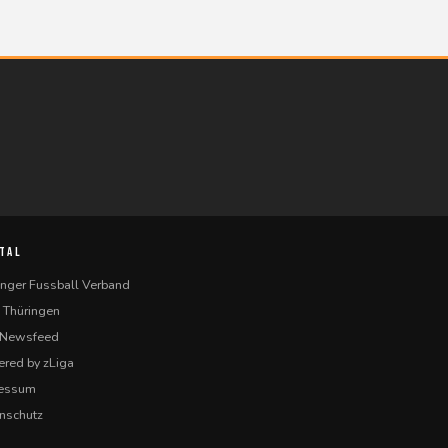
TAL
inger Fussball Verband
 Thüringen
-Newsfeed
red by zLiga
ressum
nschutz