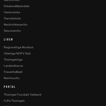
Pokalwettbewerbe
Vereinslinks
Transferliste
Nachrichtenarchiv
Saisonarchiv
LIGEN
Regionalliga Nordost
Oberliga NOFV Süd
Thüringenliga
Landesklasse
Frauenfußball
Nachwuchs
PORTAL
Thüringer Fussball Verband
FuPa Thüringen