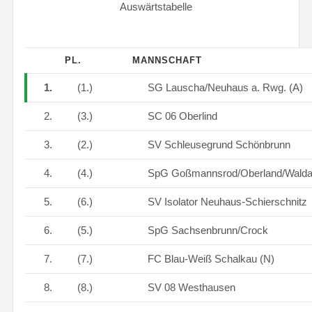
Auswärtstabelle
PL.
MANNSCHAFT
1.
(1.)
SG Lauscha/Neuhaus a. Rwg. (A)
2.
(3.)
SC 06 Oberlind
3.
(2.)
SV Schleusegrund Schönbrunn
4.
(4.)
SpG Goßmannsrod/Oberland/Wald
5.
(6.)
SV Isolator Neuhaus-Schierschnitz
6.
(5.)
SpG Sachsenbrunn/Crock
7.
(7.)
FC Blau-Weiß Schalkau (N)
8.
(8.)
SV 08 Westhausen