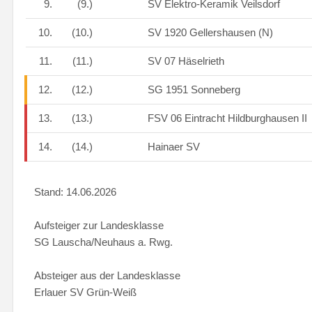
9.
(9.)
SV Elektro-Keramik Veilsdorf
10.
(10.)
SV 1920 Gellershausen (N)
11.
(11.)
SV 07 Häselrieth
12.
(12.)
SG 1951 Sonneberg
13.
(13.)
FSV 06 Eintracht Hildburghausen II
14.
(14.)
Hainaer SV
Stand: 14.06.2026
Aufsteiger zur Landesklasse
SG Lauscha/Neuhaus a. Rwg.
Absteiger aus der Landesklasse
Erlauer SV Grün-Weiß