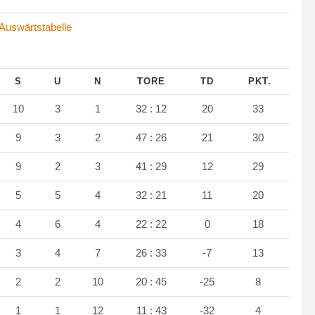
Auswärtstabelle
S
U
N
TORE
TD
PKT.
10
3
1
32 : 12
20
33
9
3
2
47 : 26
21
30
9
2
3
41 : 29
12
29
5
5
4
32 : 21
11
20
4
6
4
22 : 22
0
18
3
4
7
26 : 33
-7
13
2
2
10
20 : 45
-25
8
1
1
12
11 : 43
-32
4