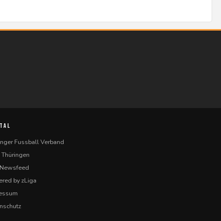
TAL
inger Fussball Verband
 Thüringen
-Newsfeed
red by zLiga
ressum
nschutz