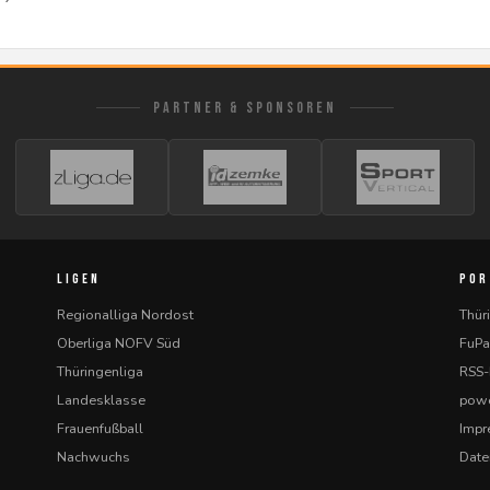
PARTNER & SPONSOREN
LIGEN
POR
Regionalliga Nordost
Thür
Oberliga NOFV Süd
FuPa
Thüringenliga
RSS
Landesklasse
powe
Frauenfußball
Imp
Nachwuchs
Date