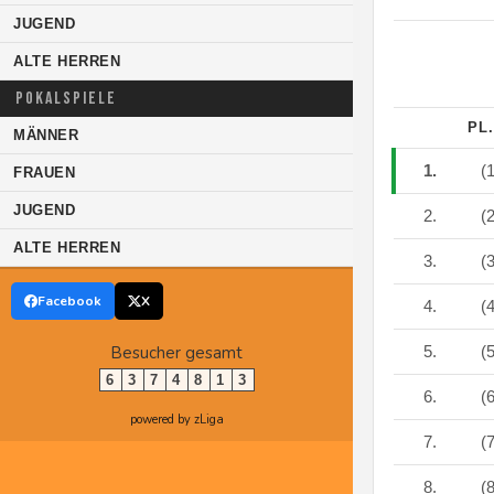
JUGEND
ALTE HERREN
POKALSPIELE
PL
MÄNNER
1.
(1
FRAUEN
JUGEND
2.
(2
ALTE HERREN
3.
(3
Facebook
X
4.
(4
Besucher gesamt
5.
(5
6
3
7
4
8
1
3
6.
(6
powered by zLiga
7.
(7
8.
(8