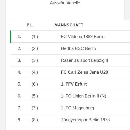
Auswärtstabelle
PL.
MANNSCHAFT
1.
(1.)
FC Viktoria 1889 Berlin
2.
(2.)
Hertha BSC Berlin
3.
(3.)
RasenBallsport Leipzig II
4.
(4.)
FC Carl Zeiss Jena U20
5.
(6.)
1. FFV Erfurt
6.
(5.)
1. FC Union Berlin II (N)
7.
(7.)
1. FC Magdeburg
8.
(8.)
Türkiyemspor Berlin 1978