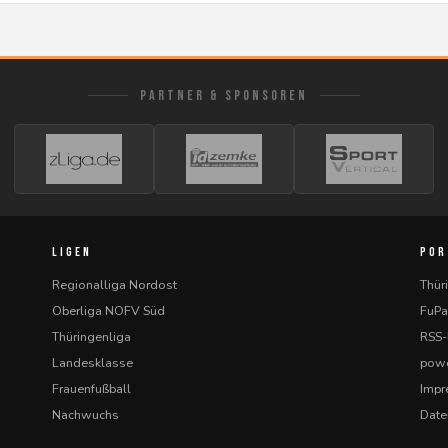
PARTNER & SPONSOREN
LIGEN
POR
Regionalliga Nordost
Thür
Oberliga NOFV Süd
FuPa
Thüringenliga
RSS
Landesklasse
powe
Frauenfußball
Imp
Nachwuchs
Date