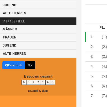
JUGEND
ALTE HERREN
POKALSPIELE
PL.
MÄNNER
1.
(1.
FRAUEN
JUGEND
2.
(2.
ALTE HERREN
3.
(3.
Facebook
X
4.
(4.
Besucher gesamt
5.
(5.
6
3
7
7
1
4
8
6.
(6.
powered by zLiga
7.
(7.