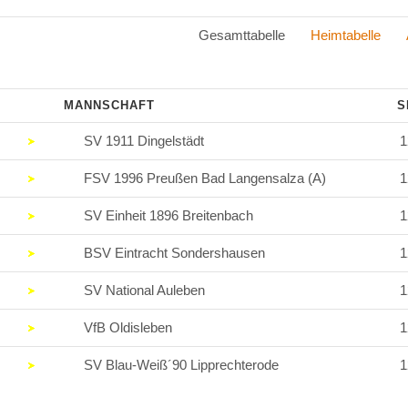
Gesamttabelle
Heimtabelle
MANNSCHAFT
S
)
SV 1911 Dingelstädt
1
)
FSV 1996 Preußen Bad Langensalza (A)
1
)
SV Einheit 1896 Breitenbach
1
)
BSV Eintracht Sondershausen
1
)
SV National Auleben
1
)
VfB Oldisleben
1
)
SV Blau-Weiß´90 Lipprechterode
1