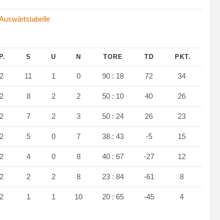
Auswärtstabelle
P.
S
U
N
TORE
TD
PKT.
2
11
1
0
90 : 18
72
34
2
8
2
2
50 : 10
40
26
2
7
2
3
50 : 24
26
23
2
5
0
7
38 : 43
-5
15
2
4
0
8
40 : 67
-27
12
2
2
2
8
23 : 84
-61
8
2
1
1
10
20 : 65
-45
4