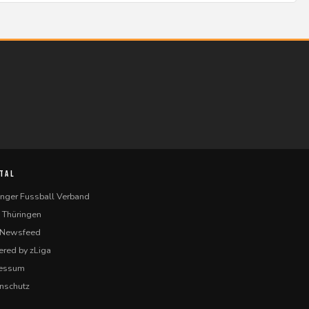
TAL
inger Fussball Verband
 Thüringen
-Newsfeed
red by zLiga
ressum
nschutz