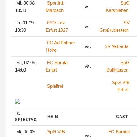
Mi, 30.08.
Sportfrd.
SpG
vs.
18:30
Marbach
Kerspleben
Fr, 01.09.
ESV Lok
SV
vs.
18:30
Erfurt 1927
Großrudestedt
FC Ad Fahner
vs.
SV Witterda
Höhe
Sa, 02.09.
FC Borntal
SpG
vs.
14:00
Erfurt
Ballhausen
SpG VfB
Spielfrei
Erfurt
2.
HEIM
GAST
SPIELTAG
Mi, 06.09.
SpG VfB
FC Borntal
vs.