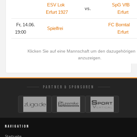
ESV Lok
SpG VfB
vs.
Erfurt 1927
Erfurt
Fr, 14.06.
FC Borntal
Spielfrei
19:00
Erfurt
Klicken Sie auf eine Mannschaft um den dazugehörigen 
anzuzeigen.
PARTNER & SPONSOREN
NAVIGATION
Startseite