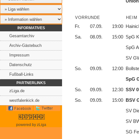
Union
VORRUNDE
HEIM
Fr.
07.09.
19:00
Hainic
INFORMATIVES
Gesamtarchiv
Sa.
08.09.
15:00
SpG Ki
Archiv-Gästebuch
SpG Al
Impressum
SV GW 
Datenschutz
So.
09.09.
12:00
Bollst
Fußball-Links
SpG G
PARTNERLINKS
So.
09.09.
12:30
SSV 0
zLiga.de
So.
09.09.
15:00
BSV G
westfalenkick.de
SV Die
6
3
7
2
4
4
2
SV BW
powered by zLiga
SG Fe