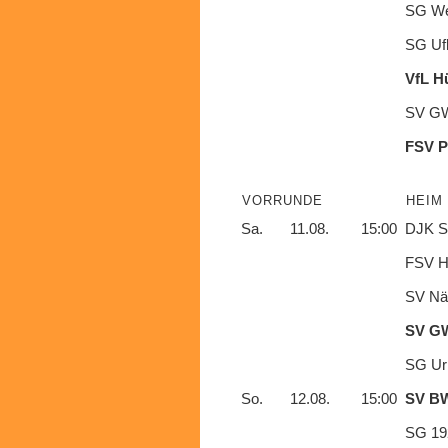
SG We
SG Uf
VfL H
SV GW
FSV P
VORRUNDE
HEIM
Sa.
11.08.
15:00
DJK S
FSV He
SV Näg
SV GW
SG Urb
So.
12.08.
15:00
SV B
SG 19