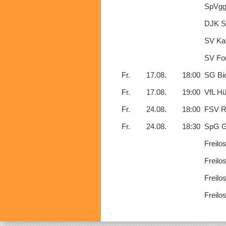
SpVgg
DJK SG
SV Ka
SV For
Fr.
17.08.
18:00
SG Bic
Fr.
17.08.
19:00
VfL Hü
Fr.
24.08.
18:00
FSV R
Fr.
24.08.
18:30
SpG Gr
Freilo
Freilo
Freilo
Freilo