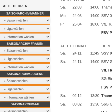
VIERTELFINALE
HEIM
ALTE HERREN
Sa.
22.03.
14:00
Thams
SAISONARCHIV-MÄNNER
Mo.
24.03.
14:00
SSV 07
Fr.
25.04.
18:00
VfL Hü
FSV P
SAISONARCHIV-FRAUEN
ACHTELFINALE
HEIM
Sa.
24.11.
11:45
SSV 0
Sa.
24.11.
14:00
BSV G
VfL H
SAISONARCHIV-JUGEND
SG Bi
FSV P
So.
02.12.
13:30
Thams
Sa.
09.02.
13:30
SpG Gr
SAISONARCHIV-AH