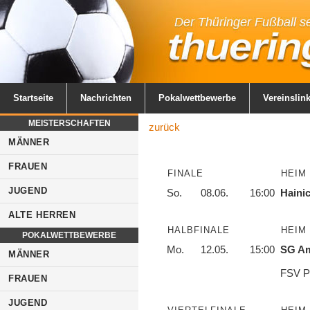
Startseite
Nachrichten
Pokalwettbewerbe
Vereinslin
MEISTERSCHAFTEN
zurück
MÄNNER
FRAUEN
FINALE
HEIM
JUGEND
So.
08.06.
16:00
Haini
ALTE HERREN
HALBFINALE
HEIM
POKALWETTBEWERBE
Mo.
12.05.
15:00
SG A
MÄNNER
FSV P
FRAUEN
JUGEND