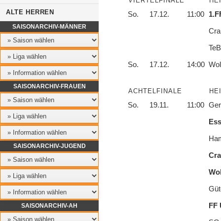
VIERTELFINALE
HE
ALTE HERREN
So.
17.12.
11:00
1.F
SAISONARCHIV-MÄNNER
Cra
TeB
So.
17.12.
14:00
Wol
SAISONARCHIV-FRAUEN
ACHTELFINALE
HE
So.
19.11.
11:00
Ger
Es
Ham
SAISONARCHIV-JUGEND
Cra
Wol
Güt
FF 
SAISONARCHIV-AH