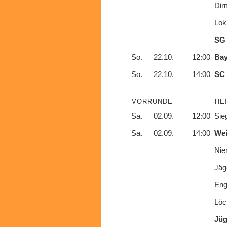
Dir
Lok
SG
So.
22.10.
12:00
Ba
So.
22.10.
14:00
SC 
VORRUNDE
HE
Sa.
02.09.
12:00
Sie
Sa.
02.09.
14:00
We
Nie
Jäg
En
Löc
Jü