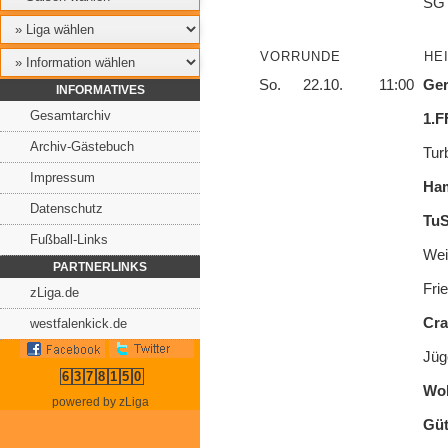
SG 
VORRUNDE
HE
So.
22.10.
11:00
Ger
INFORMATIVES
Gesamtarchiv
1.F
Archiv-Gästebuch
Tur
Impressum
Ha
Datenschutz
TuS
Fußball-Links
Wei
PARTNERLINKS
Fri
zLiga.de
Cra
westfalenkick.de
Jüg
6
3
7
8
1
5
0
Wol
powered by zLiga
Güt