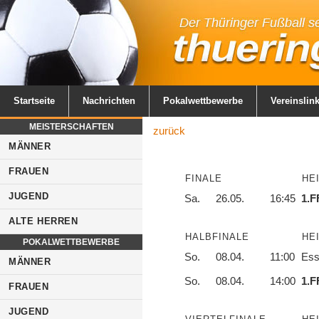
Startseite
Nachrichten
Pokalwettbewerbe
Vereinslin
MEISTERSCHAFTEN
zurück
MÄNNER
FRAUEN
FINALE
HE
JUGEND
Sa.
26.05.
16:45
1.F
ALTE HERREN
HALBFINALE
HE
POKALWETTBEWERBE
So.
08.04.
11:00
Ess
MÄNNER
So.
08.04.
14:00
1.F
FRAUEN
JUGEND