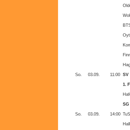
Old
Wol
BTS
Oyt
Ko
Fin
Hag
So.
03.09.
11:00
SV 
1. 
Haf
SG
So.
03.09.
14:00
TuS
Hal