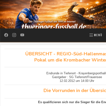
MENÜ
ÜBERSICHT - REGIO-Süd-Hallenmas
Pokal um die Krombacher Winte
Endrunde in Tiefenort - Krayenbergsporthal
Gastgeber : SG Tiefenort/Frauensee
12.02.2012 um 14:00 Uhr
Die Vorrunden in der Übersi
Es qualifizieren sich nur die Sieger für die E