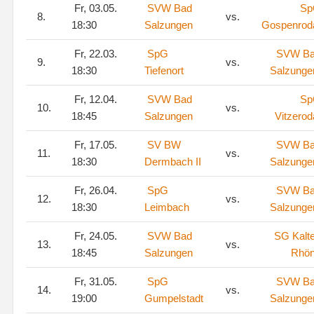
Fr, 03.05.
SVW Bad
Sp
8.
vs.
18:30
Salzungen
Gospenrod
Fr, 22.03.
SpG
SVW B
9.
vs.
18:30
Tiefenort
Salzunge
Fr, 12.04.
SVW Bad
Sp
10.
vs.
18:45
Salzungen
Vitzerod
Fr, 17.05.
SV BW
SVW B
11.
vs.
18:30
Dermbach II
Salzunge
Fr, 26.04.
SpG
SVW B
12.
vs.
18:30
Leimbach
Salzunge
Fr, 24.05.
SVW Bad
SG Kalt
13.
vs.
18:45
Salzungen
Rhö
Fr, 31.05.
SpG
SVW B
14.
vs.
19:00
Gumpelstadt
Salzunge