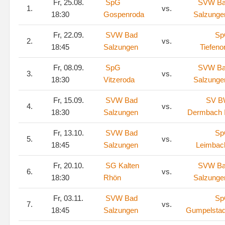
Fr, 25.08.
SpG
SVW B
1.
vs.
18:30
Gospenroda
Salzunge
Fr, 22.09.
SVW Bad
Sp
2.
vs.
18:45
Salzungen
Tiefenor
Fr, 08.09.
SpG
SVW B
3.
vs.
18:30
Vitzeroda
Salzunge
Fr, 15.09.
SVW Bad
SV 
4.
vs.
18:30
Salzungen
Dermbach I
Fr, 13.10.
SVW Bad
Sp
5.
vs.
18:45
Salzungen
Leimbac
Fr, 20.10.
SG Kalten
SVW B
6.
vs.
18:30
Rhön
Salzunge
Fr, 03.11.
SVW Bad
Sp
7.
vs.
18:45
Salzungen
Gumpelstad