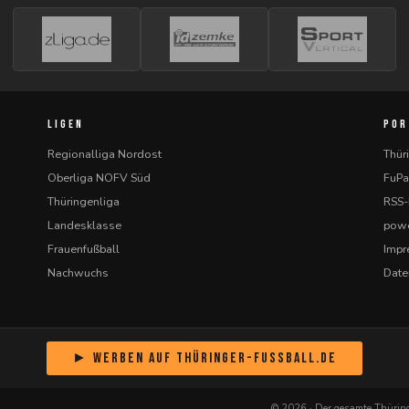
LIGEN
POR
Regionalliga Nordost
Thür
Oberliga NOFV Süd
FuPa
Thüringenliga
RSS
Landesklasse
powe
Frauenfußball
Imp
Nachwuchs
Date
► Werben auf Thüringer-Fussball.de
© 2026 · Der gesamte Thüring