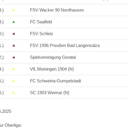
9.)
FSV Wacker 90 Nordhausen
3.)
FC Saalfeld
0.)
FSV Schleiz
1.)
FSV 1996 Preußen Bad Langensalza
2.)
Spielvereinigung Geratal
4.)
VfL Meiningen 1904 (N)
5.)
FC Schweina-Gumpelstadt
6.)
SC 1903 Weimar (N)
6.2025
ur Oberliga: