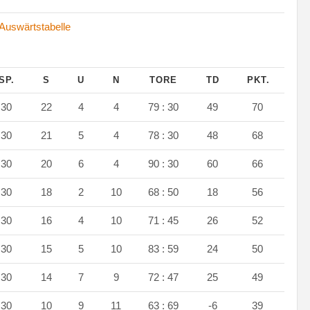
Auswärtstabelle
SP.
S
U
N
TORE
TD
PKT.
30
22
4
4
79 : 30
49
70
30
21
5
4
78 : 30
48
68
30
20
6
4
90 : 30
60
66
30
18
2
10
68 : 50
18
56
30
16
4
10
71 : 45
26
52
30
15
5
10
83 : 59
24
50
30
14
7
9
72 : 47
25
49
30
10
9
11
63 : 69
-6
39