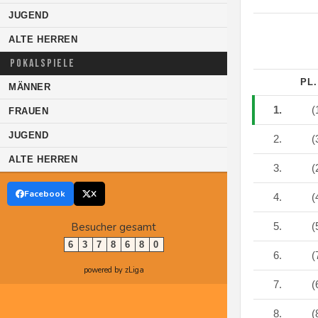
JUGEND
ALTE HERREN
POKALSPIELE
PL
MÄNNER
1.
(
FRAUEN
JUGEND
2.
(
ALTE HERREN
3.
(
Facebook
X
4.
(
Besucher gesamt
5.
(
6
3
7
8
6
8
0
6.
(
powered by zLiga
7.
(
8.
(