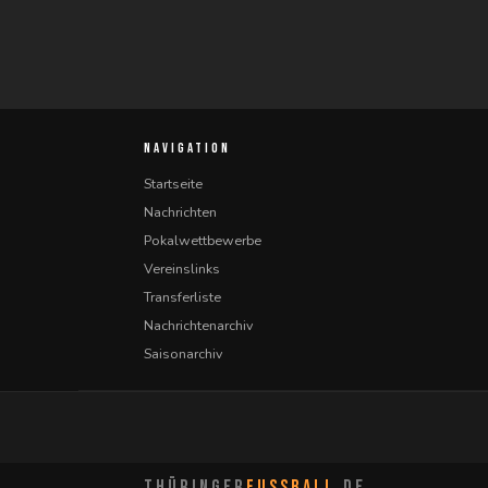
NAVIGATION
Startseite
Nachrichten
Pokalwettbewerbe
Vereinslinks
Transferliste
Nachrichtenarchiv
Saisonarchiv
THÜRINGER
FUSSBALL
.DE