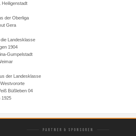
 Heiligenstadt
us der Oberliga
ut Gera
n die Landesklasse
ngen 1904
ina-Gumpelstadt
Weimar
aus der Landesklasse
-Westvororte
Weiß Büßleben 04
h 1925
PARTNER & SPONSOREN