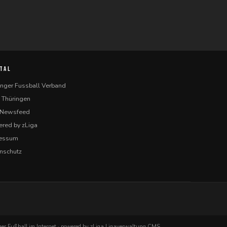
TAL
inger Fussball Verband
 Thüringen
-Newsfeed
red by zLiga
ressum
nschutz
er Fußball im Internet · powered by zLiga Ligaverwaltung CMS