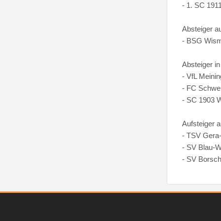
- 1. SC 1911
Absteiger a
- BSG Wism
Absteiger i
- VfL Meini
- FC Schwe
- SC 1903 
Aufsteiger 
- TSV Gera
- SV Blau-
- SV Borsc