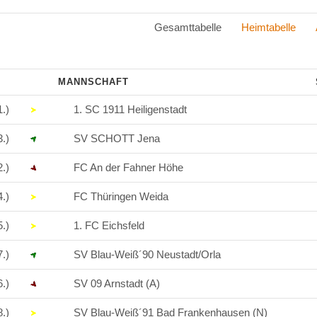
Gesamttabelle
Heimtabelle
.
MANNSCHAFT
1.)
1. SC 1911 Heiligenstadt
3.)
SV SCHOTT Jena
2.)
FC An der Fahner Höhe
4.)
FC Thüringen Weida
5.)
1. FC Eichsfeld
7.)
SV Blau-Weiß´90 Neustadt/Orla
6.)
SV 09 Arnstadt (A)
8.)
SV Blau-Weiß´91 Bad Frankenhausen (N)