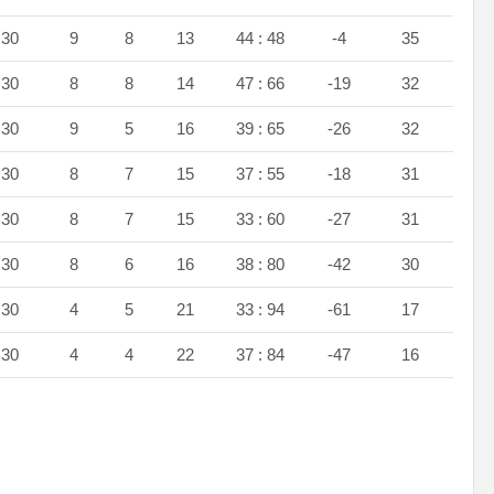
30
9
8
13
44 : 48
-4
35
30
8
8
14
47 : 66
-19
32
30
9
5
16
39 : 65
-26
32
30
8
7
15
37 : 55
-18
31
30
8
7
15
33 : 60
-27
31
30
8
6
16
38 : 80
-42
30
30
4
5
21
33 : 94
-61
17
30
4
4
22
37 : 84
-47
16