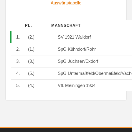
Auswärtstabelle
PL.
MANNSCHAFT
1.
(2.)
SV 1921 Walldorf
2.
(1.)
SpG Kühndorf/Rohr
3.
(3.)
SpG Jüchsen/Exdorf
4.
(5.)
SpG Untermaßfeld/Obermaßfeld/Vach
5.
(4.)
VfL Meiningen 1904