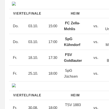
VIERTELFINALE
HEIM
FC Zella-
Do.
03.10.
15:00
vs.
Mehlis
Un
SpG
Do.
03.10.
17:00
vs.
Kühndorf
M
FSV
Fr.
18.10.
17:30
vs.
Goldlauter
B
SpG
Fr.
25.10.
18:00
vs.
Jüchsen
VIERTELFINALE
HEIM
TSV 1883
Fr.
30.08.
18:00
vs.