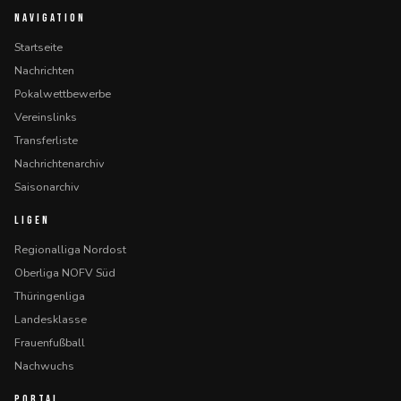
NAVIGATION
Startseite
Nachrichten
Pokalwettbewerbe
Vereinslinks
Transferliste
Nachrichtenarchiv
Saisonarchiv
LIGEN
Regionalliga Nordost
Oberliga NOFV Süd
Thüringenliga
Landesklasse
Frauenfußball
Nachwuchs
PORTAL