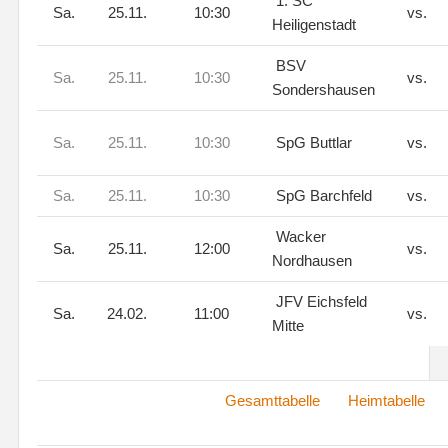
1. SC
Sa.
25.11.
10:30
vs.
Heiligenstadt
BSV
Sa.
25.11.
10:30
vs.
Sondershausen
Sa.
25.11.
10:30
SpG Buttlar
vs.
Sa.
25.11.
10:30
SpG Barchfeld
vs.
Wacker
Sa.
25.11.
12:00
vs.
Nordhausen
JFV Eichsfeld
Sa.
24.02.
11:00
vs.
Mitte
Gesamttabelle
Heimtabelle
Au