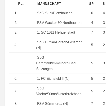
PL.
MANNSCHAFT
SP.
1.
SpG Suhl/Dietzhausen
6
4
2.
FSV Wacker 90 Nordhausen
4
3
3.
1. SC 1911 Heiligenstadt
7
3
SpG Buttlar/Borsch/Geismar
4.
5
2
(N)
SpG
5.
Barchfeld/Immelborn/Bad
5
3
Salzungen
6.
1. FC Eichsfeld II (N)
5
2
SpG
7.
5
2
Vacha/Sünna/Unterbreizbach
8.
FSV Sömmerda (N)
7
2