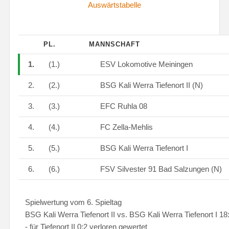
Auswärtstabelle
PL.
MANNSCHAFT
1.
(1.)
ESV Lokomotive Meiningen
2.
(2.)
BSG Kali Werra Tiefenort II (N)
3.
(3.)
EFC Ruhla 08
4.
(4.)
FC Zella-Mehlis
5.
(5.)
BSG Kali Werra Tiefenort I
6.
(6.)
FSV Silvester 91 Bad Salzungen (N)
Spielwertung vom 6. Spieltag
BSG Kali Werra Tiefenort II vs. BSG Kali Werra Tiefenort I 18
- für Tiefenort II 0:2 verloren gewertet