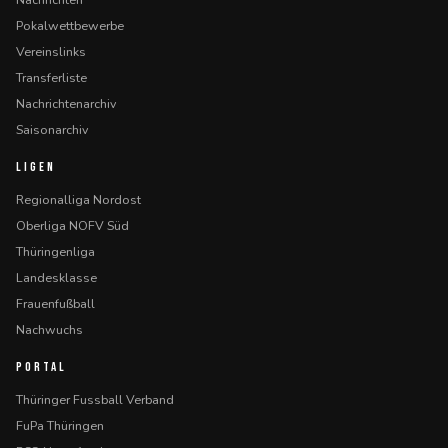
Pokalwettbewerbe
Vereinslinks
Transferliste
Nachrichtenarchiv
Saisonarchiv
LIGEN
Regionalliga Nordost
Oberliga NOFV Süd
Thüringenliga
Landesklasse
Frauenfußball
Nachwuchs
PORTAL
Thüringer Fussball Verband
FuPa Thüringen