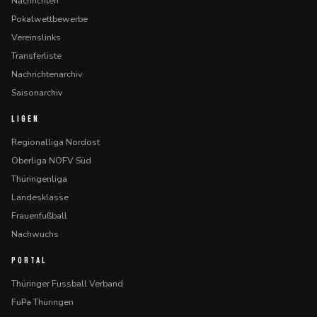
Nachrichten
Pokalwettbewerbe
Vereinslinks
Transferliste
Nachrichtenarchiv
Saisonarchiv
LIGEN
Regionalliga Nordost
Oberliga NOFV Süd
Thüringenliga
Landesklasse
Frauenfußball
Nachwuchs
PORTAL
Thüringer Fussball Verband
FuPa Thüringen