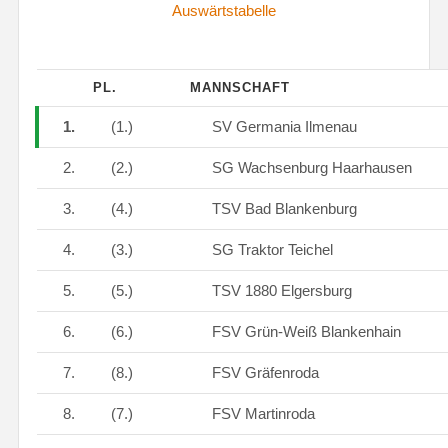
Auswärtstabelle
PL.
MANNSCHAFT
1.
(1.)
SV Germania Ilmenau
2.
(2.)
SG Wachsenburg Haarhausen
3.
(4.)
TSV Bad Blankenburg
4.
(3.)
SG Traktor Teichel
5.
(5.)
TSV 1880 Elgersburg
6.
(6.)
FSV Grün-Weiß Blankenhain
7.
(8.)
FSV Gräfenroda
8.
(7.)
FSV Martinroda