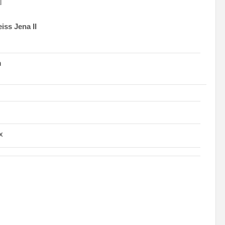
l
iss Jena II
n
x