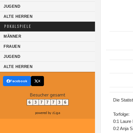
JUGEND
ALTE HERREN
POKALSPIELE
MÄNNER
FRAUEN
JUGEND
ALTE HERREN
Facebook
X
Besucher gesamt
Die Statis
6
3
7
7
7
3
6
powered by zLiga
Torfolge:
0:1 Laure 
0:2 Anja S