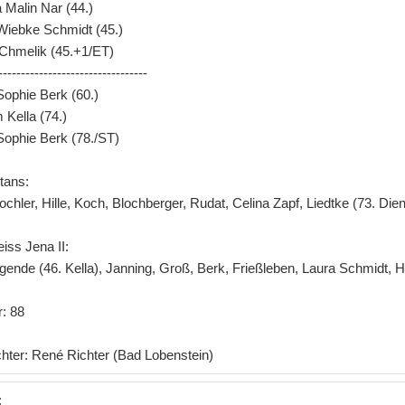
 Malin Nar (44.)
Wiebke Schmidt (45.)
 Chmelik (45.+1/ET)
---------------------------------
Sophie Berk (60.)
 Kella (74.)
Sophie Berk (78./ST)
itans:
chler, Hille, Koch, Blochberger, Rudat, Celina Zapf, Liedtke (73. Dien
iss Jena II:
gende (46. Kella), Janning, Groß, Berk, Frießleben, Laura Schmidt, 
: 88
chter: René Richter (Bad Lobenstein)
: