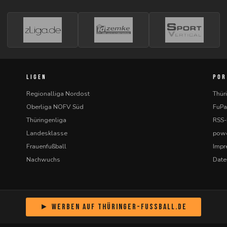
LIGEN
POR
Regionalliga Nordost
Thür
Oberliga NOFV Süd
FuPa
Thüringenliga
RSS
Landesklasse
powe
Frauenfußball
Imp
Nachwuchs
Date
► Werben auf Thüringer-Fussball.de