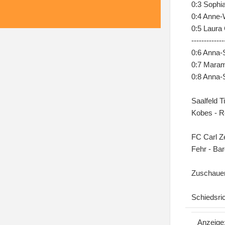
0:3 Sophia
0:4 Anne-
0:5 Laura
-------------
0:6 Anna-
0:7 Maram
0:8 Anna-
Saalfeld T
Kobes - Ro
FC Carl Ze
Fehr - Bar
Zuschauer
Schiedsri
Anzeige