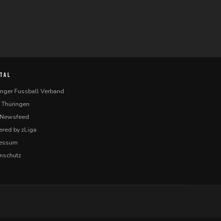
TAL
inger Fussball Verband
 Thüringen
-Newsfeed
red by zLiga
ressum
nschutz