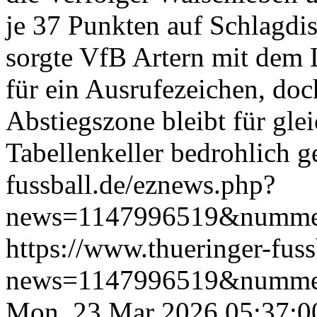
je 37 Punkten auf Schlagdi
sorgte VfB Artern mit dem
für ein Ausrufezeichen, doc
Abstiegszone bleibt für gle
Tabellenkeller bedrohlich g
fussball.de/eznews.php?
news=1147996519&numme
https://www.thueringer-fus
news=1147996519&numme
Mon, 23 Mar 2026 05:37:0