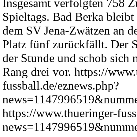
Insgesamt verfolgten 758 Zu
Spieltags. Bad Berka bleib
dem SV Jena-Zwätzen an de
Platz fünf zurückfällt. Der
der Stunde und schob sich 
Rang drei vor.
https://www.
fussball.de/eznews.php?
news=1147996519&numme
https://www.thueringer-fus
news=1147996519&numme