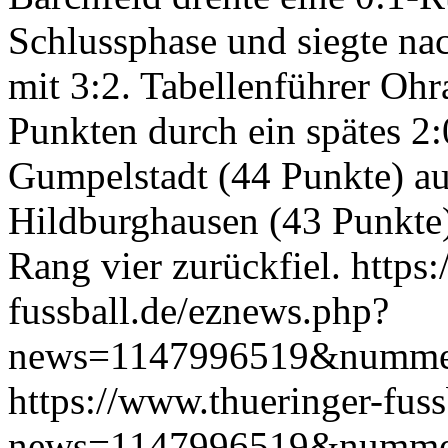
Schlussphase und siegte na
mit 3:2. Tabellenführer Ohr
Punkten durch ein spätes 2
Gumpelstadt (44 Punkte) auf
Hildburghausen (43 Punkte)
Rang vier zurückfiel.
https
fussball.de/eznews.php?
news=1147996519&numme
https://www.thueringer-fus
news=1147996519&numme