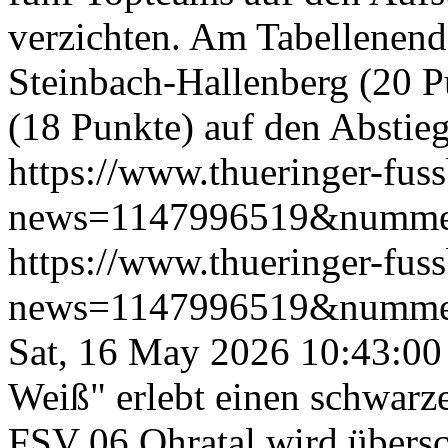
verzichten. Am Tabellenen
Steinbach-Hallenberg (20 Pu
(18 Punkte) auf den Abstieg
https://www.thueringer-fus
news=1147996519&numme
https://www.thueringer-fus
news=1147996519&numme
Sat, 16 May 2026 10:43:0
Weiß" erlebt einen schwarz
FSV 06 Ohratal wird übersc