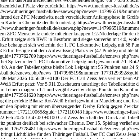
alle für das Ausrufezeichen des Wochenendes sorgte. Vor 7.036 Zuscha
enfeld auf Platz vier zurückfiel.
https://www.thueringer-fussball.de/
s://www.thueringer-fussball.de/eznews.php?news=1147996519&nu
während der ZFC Meuselwitz nach verschlafener Anfangsphase in Greifsw
en Karte in Chemnitz deutlich unterlag.
https://www.thueringer-fussbal
s://www.thueringer-fussball.de/eznews.php?news=1147996519&nu
m ZFC Meuselwitz endete mit einer knappen 1:2-Niederlage für den FC
rt zeigte sich RWE in Bestform und siegte souverän mit 4:0, wobei all
pitze behauptet sich weiterhin der 1. FC Lokomotive Leipzig mit 58 Pu
 Erfurt festigte mit dem Aufwärtssieg Platz vier (47 Punkte) und bleib
&guid=1773762789
https://www.thueringer-fussball.de/eznews.ph
 bei Spitzenreiter 1. FC Lokomotive Leipzig und gewann mit 2:1. Rot-We
t 4:0. An der Tabellenspitze bleibt Lok Leipzig mit 55 Punkten aus 24 
-fussball.de/eznews.php?news=1147996519&nummer=1773129392&gu
 09 Mar 2026 10:56:00 +0100
Der FC Carl Zeiss Jena verliert beim A
Weiß Erfurt patzt: Vor 5.911 Zuschauern unterliegt der Tabellendritte
 mit einem mageren 1:1 und vergibt zwei wichtige Punkte im Kampf u
&guid=1772561620
https://www.thueringer-fussball.de/eznews.ph
ag die perfekte Bilanz: Rot-Weiß Erfurt gewinnt in Magdeburg und fest
önt den Spieltag mit einem überzeugenden Derby-Erfolg gegen Zwickau
19&nummer=1772110065&guid=1772110048
https://www.thueringer-fuss
 22 Feb 2026 13:47:00 +0100
Carl Zeiss Jena hält den Druck auf Tabe
punktet dreifach bei schwacher Chemie. Der 15. Spieltag verlief aus T
&guid=1762778481
https://www.thueringer-fussball.de/eznews.ph
 bringt Lichtblicke für den Thüringer Fußball. Der FC Carl Zeiss Jena