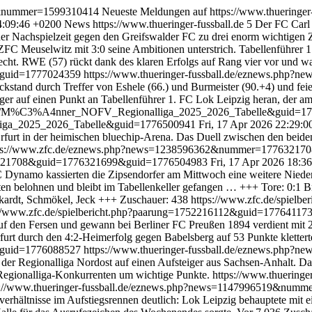
519&nummer=1599310414
Neueste Meldungen auf https://www.thuering
4:09:46 +0200
News
https://www.thueringer-fussball.de
5
Der FC Carl 
e der Nachspielzeit gegen den Greifswalder FC zu drei enorm wichtigen
FC Meuselwitz mit 3:0 seine Ambitionen unterstrich. Tabellenführer 1
recht. RWE (57) rückt dank des klaren Erfolgs auf Rang vier vor und w
&guid=1777024359
https://www.thueringer-fussball.de/eznews.ph
kstand durch Treffer von Eshele (66.) und Burmeister (90.+4) und feier
ger auf einen Punkt an Tabellenführer 1. FC Lok Leipzig heran, der 
976127/M%C3%A4nner_NOFV_Regionalliga_2025_2026_Tabelle&guid=
liga_2025_2026_Tabelle&guid=1776500941
Fri, 17 Apr 2026 22:29:
furt in der heimischen bluechip-Arena. Das Duell zwischen den beiden 
ps://www.zfc.de/eznews.php?news=1238596362&nummer=1776321
6321708&guid=1776321699&guid=1776504983
Fri, 17 Apr 2026 18:3
C Dynamo kassierten die Zipsendorfer am Mittwoch eine weitere Niede
kten belohnen und bleibt im Tabellenkeller gefangen … +++ Tore: 0:1 Br
ckardt, Schmökel, Jeck +++ Zuschauer: 438
https://www.zfc.de/spielber
://www.zfc.de/spielbericht.php?paarung=1752216112&guid=1776411
auf den Fersen und gewann bei Berliner FC Preußen 1894 verdient mit 2
urt durch den 4:2-Heimerfolg gegen Babelsberg auf 53 Punkte kletterte 
&guid=1776088527
https://www.thueringer-fussball.de/eznews.ph
 der Regionalliga Nordost auf einen Aufsteiger aus Sachsen-Anhalt. D
n Regionalliga-Konkurrenten um wichtige Punkte.
https://www.thueringe
s://www.thueringer-fussball.de/eznews.php?news=1147996519&nu
everhältnisse im Aufstiegsrennen deutlich: Lok Leipzig behauptete mit