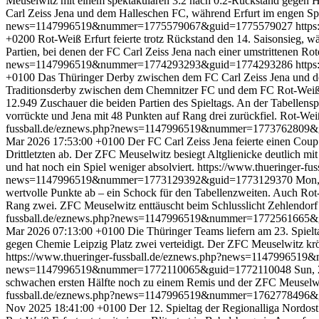
Meuselwitz mit einem spektakulären 3:2 nach 0:2-Rückstand gegen H
Carl Zeiss Jena und dem Halleschen FC, während Erfurt im engen Spitz
news=1147996519&nummer=1775579067&guid=1775579027
http
+0200
Rot-Weiß Erfurt feierte trotz Rückstand den 14. Saisonsieg, 
Partien, bei denen der FC Carl Zeiss Jena nach einer umstrittenen Rot
news=1147996519&nummer=1774293293&guid=1774293286
http
+0100
Das Thüringer Derby zwischen dem FC Carl Zeiss Jena und de
Traditionsderby zwischen dem Chemnitzer FC und dem FC Rot-Weiß Erfu
12.949 Zuschauer die beiden Partien des Spieltags. An der Tabellens
vorrückte und Jena mit 48 Punkten auf Rang drei zurückfiel. Rot-Weiß
fussball.de/eznews.php?news=1147996519&nummer=1773762809
Mar 2026 17:53:00 +0100
Der FC Carl Zeiss Jena feierte einen Coup
Drittletzten ab. Der ZFC Meuselwitz besiegt Altglienicke deutlich mi
und hat noch ein Spiel weniger absolviert.
https://www.thueringer
news=1147996519&nummer=1773129392&guid=1773129370
Mon,
wertvolle Punkte ab – ein Schock für den Tabellenzweiten. Auch Rot-
Rang zwei. ZFC Meuselwitz enttäuscht beim Schlusslicht Zehlendorf
fussball.de/eznews.php?news=1147996519&nummer=1772561665
Mar 2026 07:13:00 +0100
Die Thüringer Teams liefern am 23. Spielt
gegen Chemie Leipzig Platz zwei verteidigt. Der ZFC Meuselwitz kr
https://www.thueringer-fussball.de/eznews.php?news=11479965
news=1147996519&nummer=1772110065&guid=1772110048
Sun,
schwachen ersten Hälfte noch zu einem Remis und der ZFC Meuselwitz 
fussball.de/eznews.php?news=1147996519&nummer=1762778496
Nov 2025 18:41:00 +0100
Der 12. Spieltag der Regionalliga Nordost