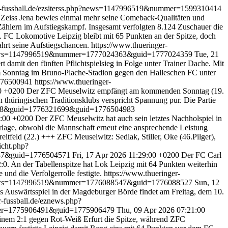
er-fussball.de/ezsiterss.php?news=1147996519&nummer=1599310414
Zeiss Jena bewies einmal mehr seine Comeback-Qualitäten und
 Zählern im Aufstiegskampf. Insgesamt verfolgten 8.124 Zuschauer die
. FC Lokomotive Leipzig bleibt mit 65 Punkten an der Spitze, doch
ahrt seine Aufstiegschancen.
https://www.thueringer-
p?news=1147996519&nummer=1777024363&guid=1777024359
Tue, 21
t damit den fünften Pflichtspielsieg in Folge unter Trainer Dache. Mit
am Sonntag im Bruno-Plache-Stadion gegen den Halleschen FC unter
1776500941
https://www.thueringer-
00 +0200
Der ZFC Meuselwitz empfängt am kommenden Sonntag (19.
thüringischen Traditionsklubs verspricht Spannung pur. Die Partie
708&guid=1776321699&guid=1776504983
6:00 +0200
Der ZFC Meuselwitz hat auch sein letztes Nachholspiel in
rlage, obwohl die Mannschaft erneut eine ansprechende Leistung
eitfeld (22.) +++ ZFC Meuselwitz: Sedlak, Stiller, Oke (46.Pilger),
icht.php?
737&guid=1776504571
Fri, 17 Apr 2026 11:29:00 +0200
Der FC Carl
:0. An der Tabellenspitze hat Lok Leipzig mit 64 Punkten weiterhin
und die Verfolgerrolle festigte.
https://www.thueringer-
p?news=1147996519&nummer=1776088547&guid=1776088527
Sun, 12
as Auswärtsspiel in der Magdeburger Börde findet am Freitag, dem 10.
r-fussball.de/eznews.php?
mmer=1775906491&guid=1775906479
Thu, 09 Apr 2026 07:21:00
 einem 2:1 gegen Rot-Weiß Erfurt die Spitze, während ZFC