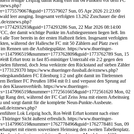
uern festigte Leipzig damit Rang eins mit 64 Punkten vor dem FC
eznews.php?
mmer=1775579067&guid=1775579027
Sun, 05 Apr 2026 21:23:00
ald leer ausging. Insgesamt verfolgten 13.262 Zuschauer die drei
l.de/eznews.php?
mmer=1774293293&guid=1774293286
Sun, 22 Mar 2026 08:14:00
C, der damit wichtige Punkte im Aufstiegsrennen liegen ließ. Im
e Tore bereits in der ersten Halbzeit fielen. Insgesamt verfolgten
nkten, während der Hallesche FC mit 50 Zählern auf Platz zwei
t im Rennen um die Aufstiegsplätze.
https://www.thueringer-
p?news=1147996519&nummer=1773762809&guid=1773762789
Sun, 15
iß Erfurt trotz in fast 85-minütiger Unterzahl ein 2:2 gegen den
Spielen führend, doch Jena verkürzte den Rückstand auf sieben Zähler
id=1773129370
https://www.thueringer-fussball.de/eznews.php?
bstiegskandidaten FC Eilenburg 1:2 und gibt damit im Titelrennen
 dem Berliner FC Preußen 1894 mit 0:1 und verpasst den Sprung auf
m den Klassenverbleib.
https://www.thueringer-
p?news=1147996519&nummer=1772561665&guid=1772561620
Mon, 02
igt Rang drei, während der FC Carl Zeiss Jena mit einem Arbeitssieg
 und sorgt damit für die komplette Neun-Punkte-Ausbeute.
ball.de/eznews.php?
llenführer Lok Leipzig hoch, Rot-Weiß Erfurt kommt nach einer
hüringer Sicht äußerst erfreulich.
https://www.thueringer-
p?news=1147996519&nummer=1762778496&guid=1762778481
Sun, 09
 behauptet mit einem souveränen Heimsieg den zweiten Tabellenplatz.