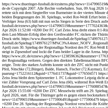
https://www.thueringer-fussball.de/ezsiterss.php?news=1147996
de-de
Copyright 2007. Alle Rechte vorbehalten.
Sun, 09 Aug 2026 1
rettete sich mit dem Siegtreffer von Burmeister in der vierten Minut
beiden Begegnungen des 30. Spieltags, wobei Rot-Weiß Erfurt beim Z
Verfolger Jena (63) hält mit nun sechs Siegen in Serie den Druck auf
fussball.de/eznews.php?news=1147996519&nummer=1777024363
Apr 2026 11:52:00 +0200
Der FC Carl Zeiss Jena dreht einen 0:1-Rüc
dem Last-Minute-Erfolg über den Greifswalder FC rücken die Thürin
Druck steht.
https://www.thueringer-fussball.de/Spieltag/1749
fussball.de/Spieltag/1749976127/M%C3%A4nner_NOFV_Regional
April) zum 30. Spieltag der Regionalliga Nordost den FC Rot-Weiß Er
steigt in Zipsendorf und lockt die Fans beider Lager in die Arena.
htt
https://www.zfc.de/eznews.php?news=1238596362&nummer=177
der Regionalliga verloren. Gegen den direkten Tabellennachbarn BF
zeigte. Trotz des starken Auftritts konnte sich der ZFC nicht mit Pun
Pfeil, Nitschke (72,Bürger), Balde, Hansch, Fischer (72.Kaymaz), E
paarung=1752216112&guid=1776411737&guid=1776504571
https
Zeiss Jena bleibt dem Spitzenreiter 1. FC Lokomotive Leipzig dicht 
vier Zähler Vorsprung auf Carl Zeiss Jena (60), während Rot-Weiß Erf
fussball.de/eznews.php?news=1147996519&nummer=1776088547
Apr 2026 15:55:00 +0200
Der ZFC Meuselwitz trifft am 29. Spieltag
April 2026, statt. Für die Thüringer geht es gegen einen bockstarke
news=1147996519&nummer=1775906491&guid=1775906479
http
+0200
Der 28. Spieltag der Regionalliga Nordost verschob die Kräft