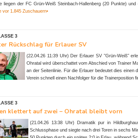
e liegen der FC Grün-Weiß Steinbach-Hallenberg (20 Punkte) und d
le vor 1.845 Zuschauern•
ASSE 3
er Rückschlag für Erlauer SV
(22.04.26 11:39 Uhr) Der Erlauer SV "Grün-Weiß" er
Ohratal wird überschattet vom Abschied von Trainer Ma
an der Seitenlinie. Für die Erlauer bedeutet dies eine
Verein schnell einen Nachfolger für die Trainerposition f
ASSE 3
n klettert auf zwei – Ohratal bleibt vorn
(21.04.26 13:38 Uhr) Dramatik pur in Hildburghaus
Schlussphase und siegte nach drei Toren in sechs Minu
50 Punkten durch ein spätes 2:0 in Erlau, während S