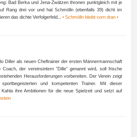
 eng: Bad Berka und Jena-Zwätzen thronen punktgleich mit je
uf Rang drei vor und hat Schmölln (ebenfalls 39) dicht im
ren das dichte Verfolgerfeld...
• Schmölln bleibt vorn dran •
a
o Diller als neuen Cheftrainer der ersten Männermannschaft
Coach, der vereinsintern "Dille" genannt wird, soll frische
nstehenden Herausforderungen vorbereiten. Der Verein zeigt
portbegeisterten und kompetenten Trainer. Mit dieser
ahla ihre Ambitionen für die neue Spielzeit und setzt auf
nstein