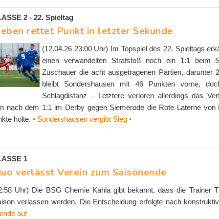
SE 2 - 22. Spieltag
eben rettet Punkt in letzter Sekunde
(12.04.26 23:00 Uhr) Im Topspiel des 22. Spieltags erk
einen verwandelten Strafstoß noch ein 1:1 beim S
Zuschauer die acht ausgetragenen Partien, darunter 2
bleibt Sondershausen mit 46 Punkten vorne, doc
Schlagdistanz – Letztere verloren allerdings das Ve
n nach dem 1:1 im Derby gegen Siemerode die Rote Laterne von B
nkte holte.
• Sondershausen vergibt Sieg •
ASSE 1
duo verlässt Verein zum Saisonende
22:58 Uhr) Die BSG Chemie Kahla gibt bekannt, dass die Trainer
aison verlassen werden. Die Entscheidung erfolgte nach konstrukti
ende auf