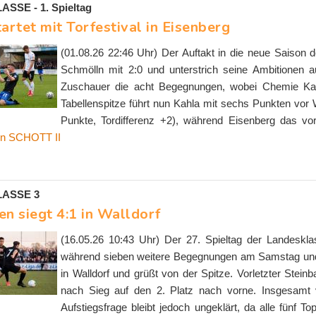
SSE - 1. Spieltag
artet mit Torfestival in Eisenberg
(01.08.26 22:46 Uhr) Der Auftakt in die neue Saison
Schmölln mit 2:0 und unterstrich seine Ambitionen a
Zuschauer die acht Begegnungen, wobei Chemie Kahl
Tabellenspitze führt nun Kahla mit sechs Punkten vor 
Punkte, Tordifferenz +2), während Eisenberg das vore
n SCHOTT II
ASSE 3
en siegt 4:1 in Walldorf
(16.05.26 10:43 Uhr) Der 27. Spieltag der Landesklas
während sieben weitere Begegnungen am Samstag und
in Walldorf und grüßt von der Spitze. Vorletzter Stei
nach Sieg auf den 2. Platz nach vorne. Insgesamt v
Aufstiegsfrage bleibt jedoch ungeklärt, da alle fünf T