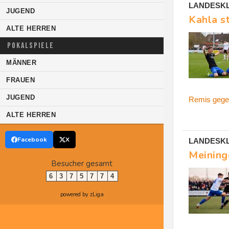
LANDESKLA
JUGEND
Kahla st
ALTE HERREN
POKALSPIELE
MÄNNER
FRAUEN
JUGEND
Remis gege
ALTE HERREN
Facebook
X
LANDESKL
Meining
Besucher gesamt
6
3
7
5
7
7
4
powered by zLiga