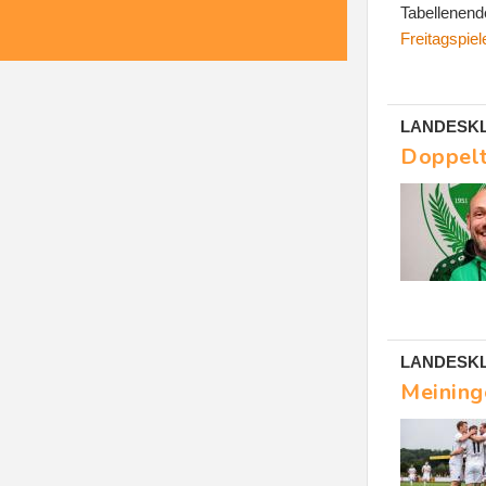
Tabellenend
Freitagspie
LANDESKL
Doppelt
LANDESKL
Meininge