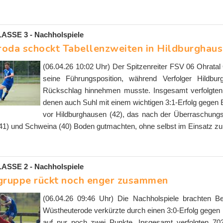
SSE 3 - Nachholspiele
oda schockt Tabellenzweiten in Hildburghau
(06.04.26 10:02 Uhr) Der Spitzenreiter FSV 06 Ohratal O
seine Führungsposition, während Verfolger Hildb
Rückschlag hinnehmen musste. Insgesamt verfolgten 
denen auch Suhl mit einem wichtigen 3:1-Erfolg gegen E
vor Hildburghausen (42), das nach der Überraschung
41) und Schweina (40) Boden gutmachten, ohne selbst im Einsatz zu
SSE 2 - Nachholspiele
gruppe rückt noch enger zusammen
(06.04.26 09:46 Uhr) Die Nachholspiele brachten B
Wüstheuterode verkürzte durch einen 3:0-Erfolg gege
auf nur noch zwei Punkte. Insgesamt verfolgten 7