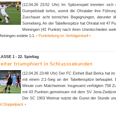
(12.04.26 23:52 Uhr) Im Spitzenspiel trennten sic
Gumpelstadt torlos, womit die Ohrataler ihre Führu
Zuschauer acht torreiches Begegnungen, darunter di
Sonneberg. An der Tabellenspitze hat Ohratal mit 47 P
Meiningen (42 Punkte) nach ihren Unentschieden wei
einingen endete 1:1.
• Punktteilung im Verfolgerduell •
SE 1 - 22. Spieltag
reiter triumphiert in Schlusssekunden
(12.04.26 23:48 Uhr) Der FC Einheit Bad Berka hat i
mit einem 2:1-Sieg an der Tabellenspitze behauptet. 
Minute zum Matchwinner. Insgesamt verfolgten 758 Zus
mit 43 Punkten gemeinsam mit dem SV Jena-Zwätzen an
Der SC 1903 Weimar nutzte die Gunst der Stunde und
rt Doppelpack •