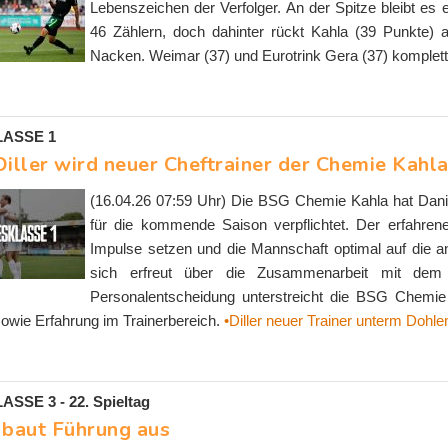
Lebenszeichen der Verfolger. An der Spitze bleibt es
46 Zählern, doch dahinter rückt Kahla (39 Punkte) a
Nacken. Weimar (37) und Eurotrink Gera (37) komplettie
ASSE 1
Diller wird neuer Cheftrainer der Chemie Kahl
(16.04.26 07:59 Uhr) Die BSG Chemie Kahla hat Danil
für die kommende Saison verpflichtet. Der erfahrene 
Impulse setzen und die Mannschaft optimal auf die a
sich erfreut über die Zusammenarbeit mit dem s
Personalentscheidung unterstreicht die BSG Chemie K
 sowie Erfahrung im Trainerbereich.
•Diller neuer Trainer unterm Dohle
SE 3 - 22. Spieltag
 baut Führung aus