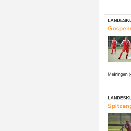
LANDESKLA
Gospenr
Meiningen (
LANDESKLA
Spitzen