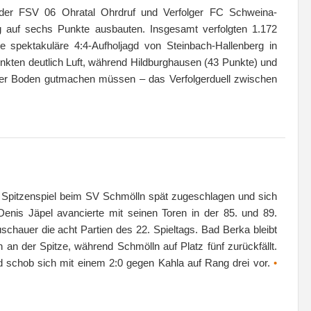
h der FSV 06 Ohratal Ohrdruf und Verfolger FC Schweina-
ng auf sechs Punkte ausbauten. Insgesamt verfolgten 1.172
e spektakuläre 4:4-Aufholjagd von Steinbach-Hallenberg in
unkten deutlich Luft, während Hildburghausen (43 Punkte) und
ter Boden gutmachen müssen – das Verfolgerduell zwischen
m Spitzenspiel beim SV Schmölln spät zugeschlagen und sich
Denis Jäpel avancierte mit seinen Toren in der 85. und 89.
chauer die acht Partien des 22. Spieltags. Bad Berka bleibt
 der Spitze, während Schmölln auf Platz fünf zurückfällt.
 schob sich mit einem 2:0 gegen Kahla auf Rang drei vor.
•