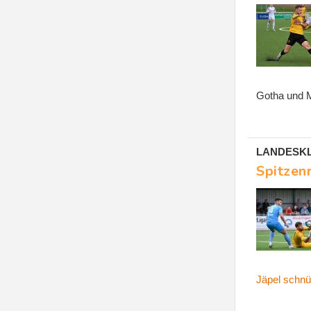
Gotha und M
LANDESKLAS
Spitzen
Jäpel schnü