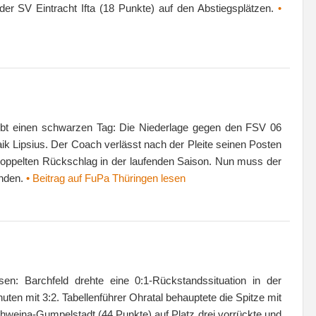
er SV Eintracht Ifta (18 Punkte) auf den Abstiegsplätzen.
•
lebt einen schwarzen Tag: Die Niederlage gegen den FSV 06
ik Lipsius. Der Coach verlässt nach der Pleite seinen Posten
n doppelten Rückschlag in der laufenden Saison. Nun muss der
inden.
• Beitrag auf FuPa Thüringen lesen
en: Barchfeld drehte eine 0:1-Rückstandssituation in der
ten mit 3:2. Tabellenführer Ohratal behauptete die Spitze mit
chweina-Gumpelstadt (44 Punkte) auf Platz drei vorrückte und