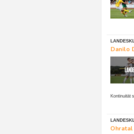
LANDESKL
Danilo 
Kontinuität
LANDESKLAS
Ohratal