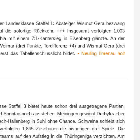
 der Landesklasse Staffel 1: Absteiger Wismut Gera bezwang
uf die sofortige Rückkehr. +++ Insgesamt verfolgten 1.003
a mit einem 7:1-Kantersieg in Eisenberg glänzte. An der
Weimar (drei Punkte, Tordifferenz +4) und Wismut Gera (drei
rst das Tabellenschlusslicht bildet.
• Neuling Ilmenau holt
se Staffel 3 bietet heute schon drei ausgetragene Partien,
 Sonntag noch ausstehen. Meiningen gewinnt Derbykracher
nbach-Hallenberg in Suhl ohne Chance. Schweina schiebt sich
erfolgten 1.845 Zuschauer die bisherigen drei Spiele. Die
opteams auf den Aufstieg in die Thüringenliga verzichten. Am