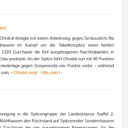
sen
hrdruf festigte mit einem Arbeitssieg gegen Schlusslicht Ifta
urghausen im Kampf um die Tabellenspitze einen herben
1324 Zuschauer die fünf ausgetragenen Nachholpartien, in
rlau punktete. An der Spitze führt Ohratal nun mit 46 Punkten
sniederlage gegen Gospenroda vier Punkte verlor – während
 sein.
• Ohratal siegt - Hibu patzt •
ewegung in die Spitzengruppe der Landesklasse Staffel 2.
n Mühlhausen den Rückstand auf Spitzenreiter Sondershausen
03 Zuschauer die vier ausgetragenen Begegnungen. An der