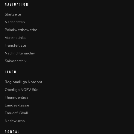
NAVIGATION
Startseite
Nachrichten
Pokalwettbewerbe
Vereinslinks
Transferliste
Nachrichtenarchiv
Saisonarchiv
LIGEN
Regionalliga Nordost
Oberliga NOFV Süd
Thüringenliga
Landesklasse
Frauenfußball
Nachwuchs
PORTAL