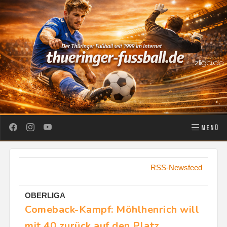
MENÜ
RSS-Newsfeed
OBERLIGA
Comeback-Kampf: Möhlhenrich will
mit 40 zurück auf den Platz