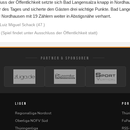
uss der Öffentlichkeit setzte sich Bad Langensalza knapp in Nordhau
 des Tages und sicherte den Gästen drei wichtige Punkte. Bad Lange
 Nordhausen mit 19 Zählern weiter in Abstigsnähe verharrt.
Luiz Miguel Schack (47.)
(Spiel findet unter Ausschluss der Öffentlichkeit statt)
PARTNER & SPONSOREN
LIGEN
POR
Regionalliga Nordost
Thür
Oberliga NOFV Süd
FuPa
Thüringenliga
RSS