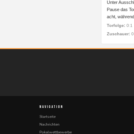
Unter Ausschl
Pause das Tor
acht, während
Torfolge:
0:1 
Zuschauer:
0 
NAVIGATION
Startseite
Nachrichten
Pokalwettbewerbe