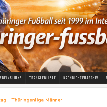
ereinslinks
Transferliste
Nachrichtenarchiv
tag – Thüringenliga Männer