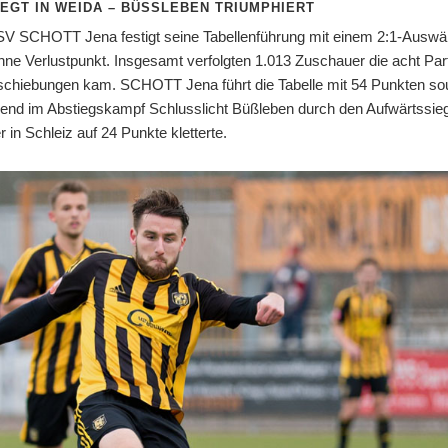
EGT IN WEIDA – BÜSSLEBEN TRIUMPHIERT
 SV SCHOTT Jena festigt seine Tabellenführung mit einem 2:1-Auswär
ne Verlustpunkt. Insgesamt verfolgten 1.013 Zuschauer die acht Par
schiebungen kam. SCHOTT Jena führt die Tabelle mit 54 Punkten souv
end im Abstiegskampf Schlusslicht Büßleben durch den Aufwärtssieg
 in Schleiz auf 24 Punkte kletterte.