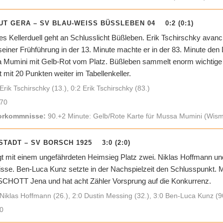
T GERA – SV BLAU-WEISS BÜSSLEBEN 04 0:2 (0:1)
s Kellerduell geht an Schlusslicht Büßleben. Erik Tschirschky avan
einer Frühführung in der 13. Minute machte er in der 83. Minute den
umini mit Gelb-Rot vom Platz. Büßleben sammelt enorm wichtige dr
 mit 20 Punkten weiter im Tabellenkeller.
Erik Tschirschky (13.), 0:2 Erik Tschirschky (83.)
70
orkommnisse:
90.+2 Minute: Gelb/Rote Karte für Mussa Mumini (Wis
STADT – SV BORSCH 1925 3:0 (2:0)
igt mit einem ungefährdeten Heimsieg Platz zwei. Niklas Hoffmann und
nisse. Ben-Luca Kunz setzte in der Nachspielzeit den Schlusspunkt. M
 SCHOTT Jena und hat acht Zähler Vorsprung auf die Konkurrenz.
Niklas Hoffmann (26.), 2:0 Dustin Messing (32.), 3:0 Ben-Luca Kunz (9
0