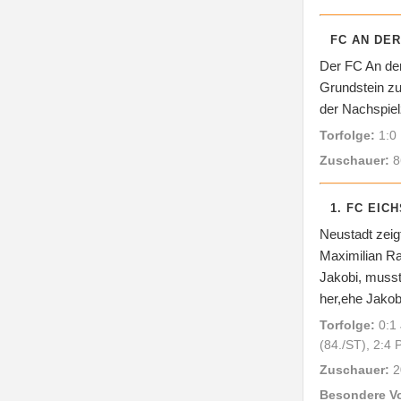
FC AN DE
Der FC An der
Grundstein zu
der Nachspiel
Torfolge:
1:0 
Zuschauer:
8
1. FC EIC
Neustadt zeig
Maximilian Ra
Jakobi, musst
her,ehe Jakob
Torfolge:
0:1 
(84./ST), 2:4 
Zuschauer:
2
Besondere V