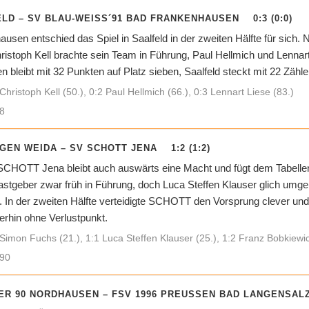
LD – SV BLAU-WEISS´91 BAD FRANKENHAUSEN 0:3 (0:0)
sen entschied das Spiel in Saalfeld in der zweiten Hälfte für sich. N
ristoph Kell brachte sein Team in Führung, Paul Hellmich und Lennart
bleibt mit 32 Punkten auf Platz sieben, Saalfeld steckt mit 22 Zählern
Christoph Kell (50.), 0:2 Paul Hellmich (66.), 0:3 Lennart Liese (83.)
8
GEN WEIDA – SV SCHOTT JENA 1:2 (1:2)
 SCHOTT Jena bleibt auch auswärts eine Macht und fügt dem Tabell
astgeber zwar früh in Führung, doch Luca Steffen Klauser glich umg
. In der zweiten Hälfte verteidigte SCHOTT den Vorsprung clever und 
erhin ohne Verlustpunkt.
Simon Fuchs (21.), 1:1 Luca Steffen Klauser (25.), 1:2 Franz Bobkiewic
90
R 90 NORDHAUSEN – FSV 1996 PREUSSEN BAD LANGENSALZA