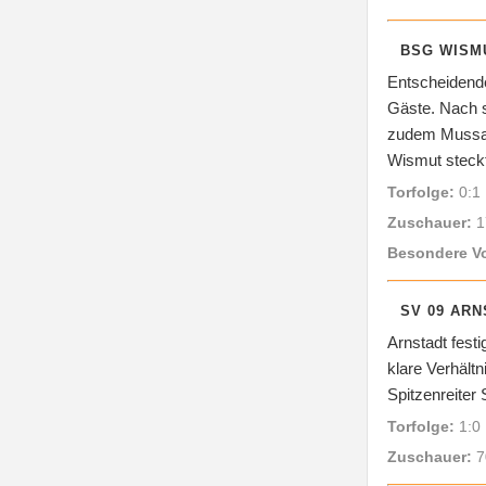
BSG WISMU
Entscheidende
Gäste. Nach s
zudem Mussa M
Wismut steckt
Torfolge:
0:1 
Zuschauer:
1
Besondere V
SV 09 ARN
Arnstadt fest
klare Verhält
Spitzenreiter
Torfolge:
1:0 
Zuschauer:
7