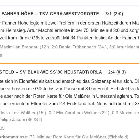
R FAHNER HÖHE – TSV GERA-WESTVORORTE 3:1 (2:0)
 Fahner Höhe legte mit zwei Treffern in der ersten Halbzeit durch M
m Heimsieg. Artur Machts erhöhte in der 75. Minute auf 3:0 und sorgt
zeit kam für die Gäste zu spät. Mit 34 Punkten festigt An der Fahner
Maximilian Brandau (12.), 2:0 Daniel Trübenbach (24.), 3:0 Artur Macht
6
HSFELD – SV BLAU-WEISS´90 NEUSTADT/ORLA 2:4 (0:3)
te sich in Eichsfeld eiskalt und entschied das Spitzenspiel für sich.
ue schossen die Gäste bis zur Pause mit 3:0 in Front. Eichsfeld ver
e aber nach der Roten Karte für Ole Meißner in Unterzahl agieren. To
i per erneutem Elfmeter zum 2:4-Endstand traf. Neustadt rückt mit 38
Josia-Levi Walther (15.), 0:2 Elia-Abraham Walther (22.), 0:3 Maximilia
Philipp Jakobi (86./ST)
05
orkommnisse:
72. Minute: Rote Karte für Ole Meißner (Eichsfeld)