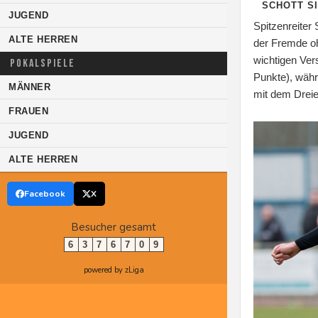
SCHOTT SI
JUGEND
Spitzenreiter
ALTE HERREN
der Fremde oh
wichtigen Ver
POKALSPIELE
Punkte), währ
MÄNNER
mit dem Dreier
FRAUEN
JUGEND
ALTE HERREN
Facebook
X
Besucher gesamt
6
3
7
6
7
0
9
powered by zLiga