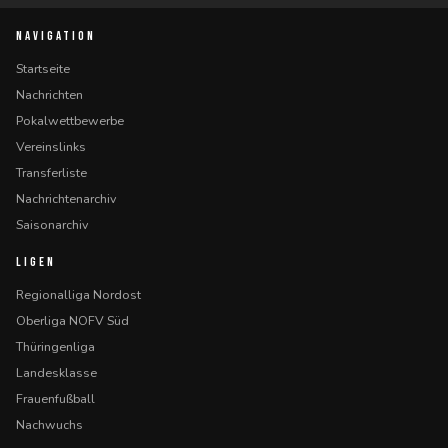
NAVIGATION
Startseite
Nachrichten
Pokalwettbewerbe
Vereinslinks
Transferliste
Nachrichtenarchiv
Saisonarchiv
LIGEN
Regionalliga Nordost
Oberliga NOFV Süd
Thüringenliga
Landesklasse
Frauenfußball
Nachwuchs