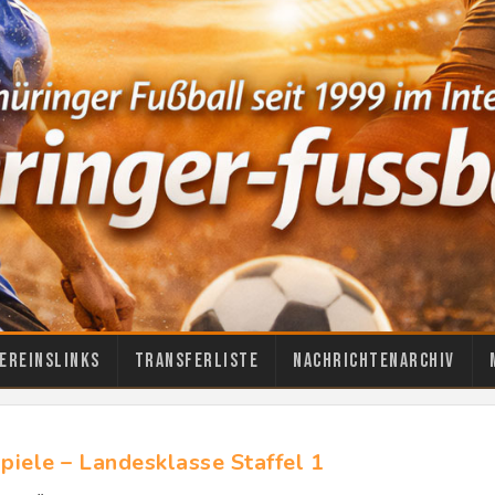
ereinslinks
Transferliste
Nachrichtenarchiv
iele – Landesklasse Staffel 1