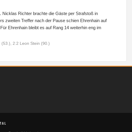
Nicklas Richter brachte die Gäste per Strafstoß in
rs zweiten Treffer nach der Pause schien Ehrenhain auf
 Für Ehrenhain bleibt es auf Rang 14 weiterhin eng im
(53.), 2:2 Leon Stein (90.)
TAL