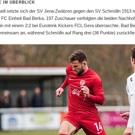
E IM ÜBERBLICK
uell setzte sich der SV Jena-Zwätzen gegen den SV Schmölln 1913 mi
r FC Einheit Bad Berka. 197 Zuschauer verfolgten die beiden Nachholp
n mit einem 2:2 bei Eurotrink Kickers FCL Gera überraschte. Bad Be
emeinsam an, während Schmölln auf Rang drei (36 Punkte) zurückfiel u