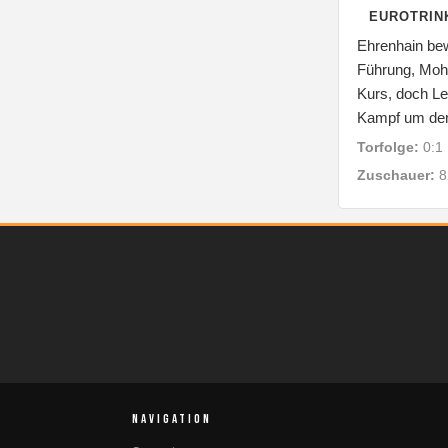
EUROTRINK
Ehrenhain bew
Führung, Moha
Kurs, doch Le
Kampf um den
Torfolge:
0:1 
Zuschauer:
8
NAVIGATION