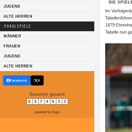
DIE SPIEL
JUGEND
Im Verfolgerd
ALTE HERREN
Tabellenführe
1879 Ehrenhai
POKALSPIELE
Tabelle nun g
MÄNNER
FRAUEN
JUGEND
ALTE HERREN
Facebook
X
Besucher gesamt
6
3
7
4
9
3
3
powered by zLiga