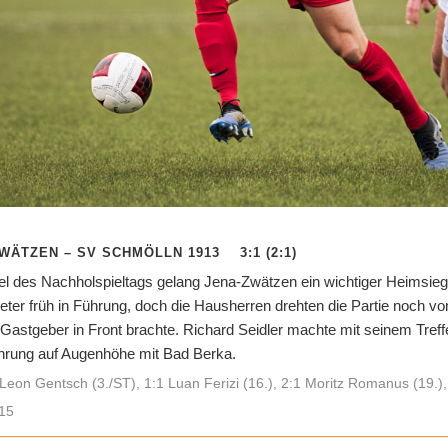
WÄTZEN – SV SCHMÖLLN 1913 3:1 (2:1)
el des Nachholspieltags gelang Jena-Zwätzen ein wichtiger Heimsie
eter früh in Führung, doch die Hausherren drehten die Partie noch vor
astgeber in Front brachte. Richard Seidler machte mit seinem Treffe
ührung auf Augenhöhe mit Bad Berka.
Leon Gentsch (3./ST), 1:1 Luan Ferizi (16.), 2:1 Moritz Romanus (19.), 
15