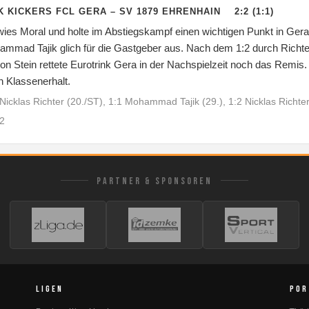
 KICKERS FCL GERA – SV 1879 EHRENHAIN 2:2 (1:1)
ies Moral und holte im Abstiegskampf einen wichtigen Punkt in Gera. 
mmad Tajik glich für die Gastgeber aus. Nach dem 1:2 durch Richte
on Stein rettete Eurotrink Gera in der Nachspielzeit noch das Remis.
 Klassenerhalt.
Nicklas Richter (20./ST), 1:1 Mohammad Tajik (29.), 1:2 Nicklas Richter 
2
PARTNER & SPONSOREN
LIGEN
POR